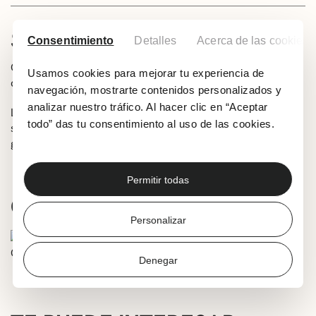
SOBRE LA ACTIVIDAD
Consentimiento
Detalles
Acerca de las cookies
Cuentacuentos en inglés dirigido a niños de 3 a 7 años,
Usamos cookies para mejorar tu experiencia de
de la mano de Kids & Us Algorta-Getxo.
navegación, mostrarte contenidos personalizados y
analizar nuestro tráfico. Al hacer clic en “Aceptar
La entrada es gratuita y es necesario inscribirse en los
todo” das tu consentimiento al uso de las cookies.
siguientes correos electrónicos:
getxo@kidsandus.es/algorta@kidsandus.es
Permitir todas
COLABORADORES
Personalizar
Denegar