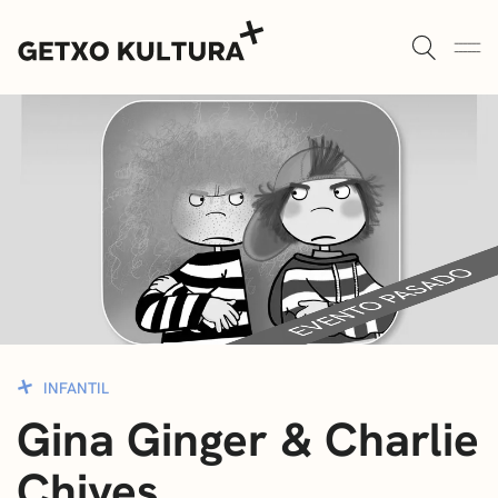
AULAS DE CULTURA
AGENDA
ALGORTA
MUXIKEBARRI
ROMO
CONTACTO
ENTRADAS
AULAS DE CULTURA
INFANTIL
Gina Ginger & Charlie
BIBLIOTECAS
Chives
ESCUELA DE MÚSICA