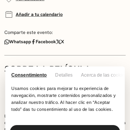
Añadir a tu calendario
Comparte este evento:
Whatsapp
Facebook
X
SOBRE LA PELÍCULA
Consentimiento
Detalles
Acerca de las cookies
Idioma: Sin diálogos
83 min
Usamos cookies para mejorar tu experiencia de
navegación, mostrarte contenidos personalizados y
Todos los públicos
analizar nuestro tráfico. Al hacer clic en “Aceptar
Dirección: Gints Zilbalodis
todo” das tu consentimiento al uso de las cookies.
Un gato se despierta en un mundo cubierto de agua,
donde la raza humana parece haber desaparecido. Busca
refugio en un barco con un grupo de otros animales. Pero