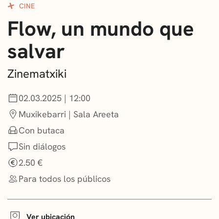
CINE
CONVOCATORIAS
Flow, un mundo que
NOTICIAS
salvar
GETXO KULTURA
Zinematxiki
ASOCIACIONES CULTURALES
02.03.2025 | 12:00
Muxikebarri | Sala Areeta
Con butaca
Sin diálogos
2.50 €
Para todos los públicos
Ver ubicación