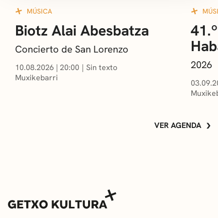
MÚSICA
MÚS
Biotz Alai Abesbatza
41.º
Hab
Concierto de San Lorenzo
2026
10.08.2026
|
20:00
Sin texto
Muxikebarri
03.09.2
Muxikeb
VER AGENDA