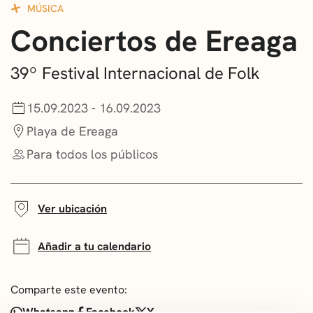
MÚSICA
CONVOCATORIAS
Conciertos de Ereaga
NOTICIAS
39º Festival Internacional de Folk
GETXO KULTURA
15.09.2023 - 16.09.2023
ASOCIACIONES CULTURALES
Playa de Ereaga
Para todos los públicos
Ver ubicación
Añadir a tu calendario
Comparte este evento:
Whatsapp
Facebook
X