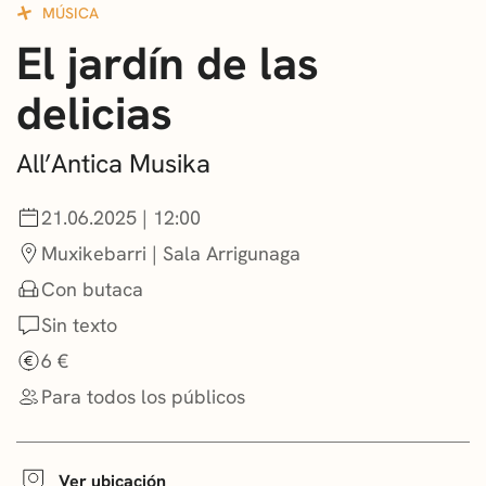
MÚSICA
CONVOCATORIAS
El jardín de las
NOTICIAS
delicias
GETXO KULTURA
All’Antica Musika
ASOCIACIONES CULTURALES
21.06.2025 | 12:00
Muxikebarri | Sala Arrigunaga
Con butaca
Sin texto
6 €
Para todos los públicos
Ver ubicación