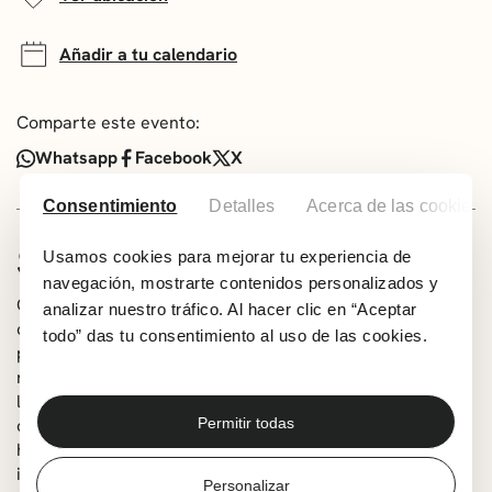
Añadir a tu calendario
Comparte este evento:
Whatsapp
Facebook
X
Consentimiento
Detalles
Acerca de las cookies
SOBRE LA OBRA
Usamos cookies para mejorar tu experiencia de
navegación, mostrarte contenidos personalizados y
Como si El Bosco hubiera pintado con sonidos, la música
analizar nuestro tráfico. Al hacer clic en “Aceptar
cobra vida y nos lleva a un viaje fascinante entre lo
todo” das tu consentimiento al uso de las cookies.
prohibido y lo sublime. De la mano de las reflexiones que
realiza un monarca sobre el popular cuadro ‘El jardín de
las delicias’, disfrutaremos de un concierto teatralizado
Permitir todas
de música antigua. Interpretarán piezas
hispanoamericanas y españolas con réplicas de
instrumentos antiguos.
Personalizar