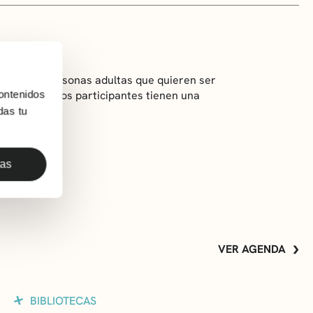
irigido a personas adultas que quieren ser
ontenidos
actividad, los participantes tienen una
entos.
das tu
das
VER AGENDA
BIBLIOTECAS