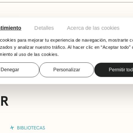
timiento
Detalles
Acerca de las cookies
El Club de los/as Cuentistas es un programa d
ookies para mejorar tu experiencia de navegación, mostrarte c
cuentacuentos o escuchar los mismos. En esta 
buena oportunidad para contar o escuchar cu
zados y analizar nuestro tráfico. Al hacer clic en “Aceptar todo” 
iento al uso de las cookies.
La entrada es gratuita.
Denegar
Personalizar
Permitir to
AR
BIBLIOTECAS