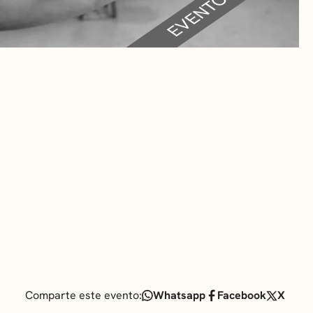
RA
 CULTURALES
Comparte este evento:
Whatsapp
Facebook
X