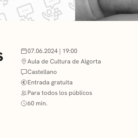
NOTICIAS
GETXO KULTU
s
07.06.2024 | 19:00
ASOCIACIONES
Aula de Cultura de Algorta
Castellano
Entrada gratuita
Para todos los públicos
60 min.