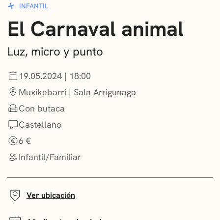
INFANTIL
CONVOCATORIAS
El Carnaval animal
NOTICIAS
Luz, micro y punto
GETXO KULTURA
19.05.2024 | 18:00
ASOCIACIONES CULTURALES
Muxikebarri | Sala Arrigunaga
Con butaca
Castellano
6 €
Infantil/Familiar
Ver ubicación