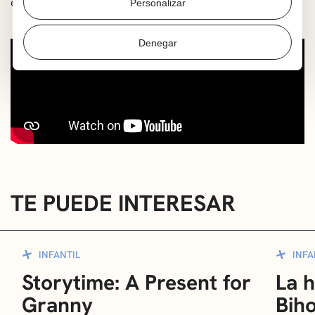
el camino, mostrándonos su gran corazón.
Personalizar
Denegar
TE PUEDE INTERESAR
INFANTIL
INFA
Storytime: A Present for
La h
Granny
Bih