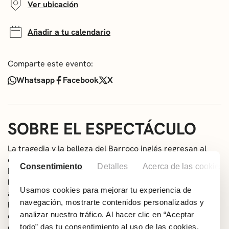
Ver ubicación
Añadir a tu calendario
Comparte este evento:
Whatsapp
Facebook
X
SOBRE EL ESPECTÁCULO
La tragedia y la belleza del Barroco inglés regresan al
escenario en una propuesta que une música y danza.
Consentimiento
Detalles
Acerca de las cookies
Esta versión de
Dido y Eneas
resalta la fuerza teatral de
la partitura de Henry Purcell con una puesta en escena
Usamos cookies para mejorar tu experiencia de
actual. El amor imposible entre la reina de Cartago y el
navegación, mostrarte contenidos personalizados y
héroe troyano culmina en uno de los lamentos más
analizar nuestro tráfico. Al hacer clic en “Aceptar
conmovedores de la ópera. Cumbre del Barroco y única
ópera de Purcell cantada íntegramente. Proyecto
todo” das tu consentimiento al uso de las cookies.