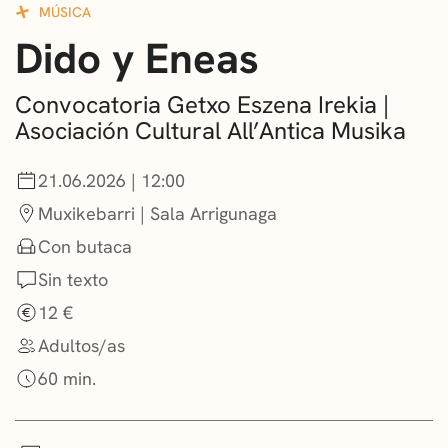
MÚSICA
CONVOCATORIAS
Dido y Eneas
NOTICIAS
Convocatoria Getxo Eszena Irekia |
GETXO KULTURA
Asociación Cultural All’Antica Musika
ASOCIACIONES CULTURALES
21.06.2026 | 12:00
Muxikebarri | Sala Arrigunaga
Con butaca
Sin texto
12 €
Adultos/as
60 min.