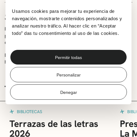
Usamos cookies para mejorar tu experiencia de
SOBRE LA ACTIVIDAD
navegación, mostrarte contenidos personalizados y
analizar nuestro tráfico. Al hacer clic en “Aceptar
Para celebrar esta fecha, quienes utilicen el servicio de
todo” das tu consentimiento al uso de las cookies.
préstamos recibirán un libro de regalo (hasta agotar
existencias).
Bibliotecas de Romo, Villamonte y San Nicolás, en el
Permitir todas
horario de apertura de los centros.
Personalizar
TE PUEDE INTERESAR
Denegar
BIBLIOTECAS
BIBL
Terrazas de las letras
Pres
2026
La 