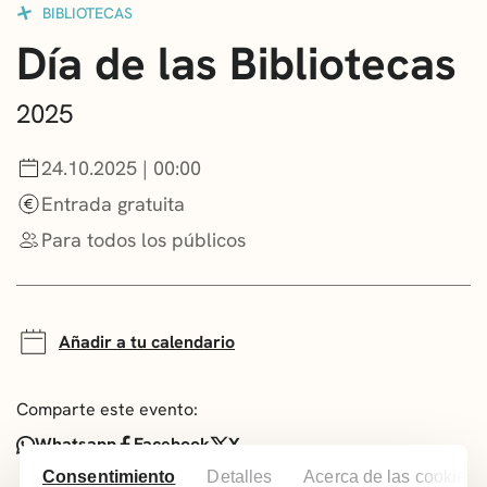
BIBLIOTECAS
CONVOCATORIAS
Día de las Bibliotecas
NOTICIAS
2025
GETXO KULTURA
24.10.2025 | 00:00
ASOCIACIONES CULTURALES
Entrada gratuita
Para todos los públicos
Añadir a tu calendario
Comparte este evento:
Whatsapp
Facebook
X
Consentimiento
Detalles
Acerca de las cookies