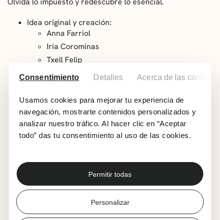
Olvida lo impuesto y redescubre lo esencial.
Idea original y creación:
Anna Farriol
Iria Corominas
Txell Felip
Mireia Fernández
Consentimiento
Detalles
Acerca de las cookies
Dirección: Mireia Fernández
Usamos cookies para mejorar tu experiencia de
Dramaturgia:
navegación, mostrarte contenidos personalizados y
Denise Duncan
analizar nuestro tráfico. Al hacer clic en “Aceptar
Engruna Teatre
todo” das tu consentimiento al uso de las cookies.
Mirada externa: Jokin Oregi (Cia. Maire de Jongh)
Acompañamiento en la creación: Núria Olivé
Permitir todas
Interpretación:
Iria Corominas
Anna Farriol
Personalizar