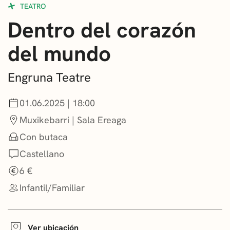
TEATRO
CONVOCATORIAS
Dentro del corazón
NOTICIAS
del mundo
GETXO KULTURA
Engruna Teatre
ASOCIACIONES CULTURALES
01.06.2025 | 18:00
Muxikebarri | Sala Ereaga
Con butaca
Castellano
6 €
Infantil/Familiar
Ver ubicación