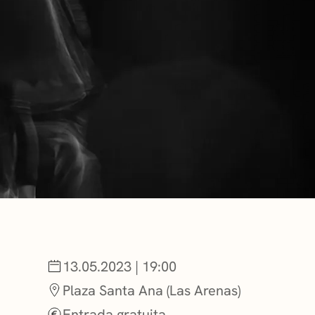
NOTICIAS
GETXO KULTU
ASOCIACIONES
13.05.2023 | 19:00
Plaza Santa Ana (Las Arenas)
Entrada gratuita