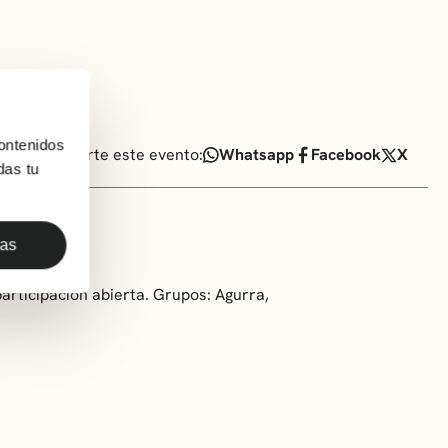
ontenidos
Comparte este evento:
Whatsapp
Facebook
X
das tu
das
articipación abierta. Grupos: Agurra,