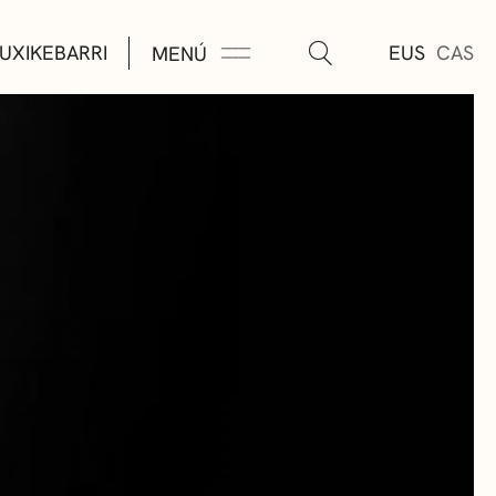
UXIKEBARRI
EUS
CAS
MENÚ
TURA
ÚSICA
AS