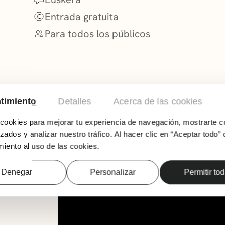
Entrada gratuita
Para todos los públicos
timiento
Detalles
Acerca de las cookies
AD
ookies para mejorar tu experiencia de navegación, mostrarte c
zados y analizar nuestro tráfico. Al hacer clic en “Aceptar todo” 
iento al uso de las cookies.
Romería popular a cargo de grupos locales y c
Berantzagi, Itxartu, Itxas Argia y Zasi Eskola.
Denegar
Personalizar
Permitir to