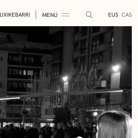
UXIKEBARRI
EUS
CAS
MENÚ
TURA
ÚSICA
AS