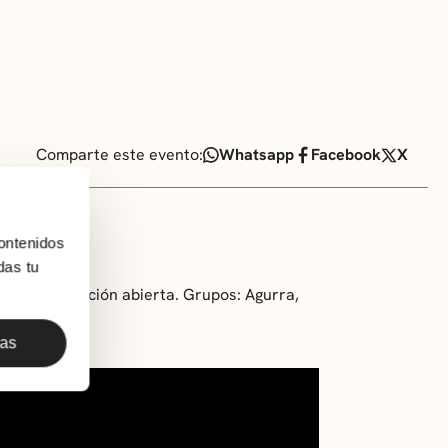
Comparte este evento:
Whatsapp
Facebook
X
ontenidos
das tu
on participación abierta. Grupos: Agurra,
das