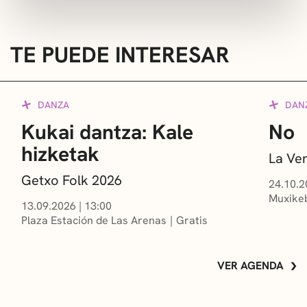
TE PUEDE INTERESAR
DANZA
DAN
Kukai dantza: Kale
No
hizketak
La Ve
Getxo Folk 2026
24.10.2
Muxikeb
13.09.2026
|
13:00
Plaza Estación de Las Arenas
Gratis
VER AGENDA