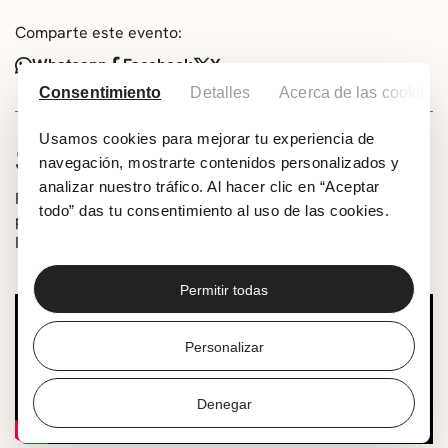
Comparte este evento:
Whatsapp
Facebook
X
Consentimiento
Detalles
Acerca de las cookies
Usamos cookies para mejorar tu experiencia de
SOBRE LA ACTIVIDAD
navegación, mostrarte contenidos personalizados y
analizar nuestro tráfico. Al hacer clic en “Aceptar
Romería popular a cargo de grupos locales y con
todo” das tu consentimiento al uso de las cookies.
participación abierta. Grupos: Agurra, Berantzagi,
Itxartu, Itxas Argia y Zasi Eskola.
Permitir todas
Personalizar
Denegar