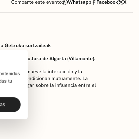
Comparte este evento:
Whatsapp
Facebook
X
ia Getxoko sortzaileak
del Aula de Cultura de Algorta (Villamonte).
cto que promueve la interacción y la
ontenidos
nfluencian y condicionan mutuamente. La
das tu
vo de investigar sobre la influencia entre el
to escénico.
das