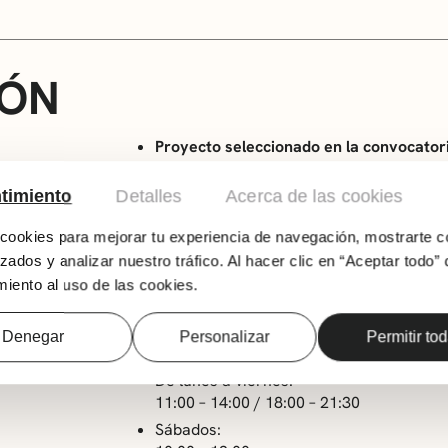
IÓN
Proyecto seleccionado en la convocator
Del 22 al 30 de abril en Sala de Exposiciones 
timiento
Detalles
Acerca de las cookies
Gorputz Arkitektura eta Begirada es un proye
ookies para mejorar tu experiencia de navegación, mostrarte c
comunicación entre tres disciplinas que se i
zados y analizar nuestro tráfico. Al hacer clic en “Aceptar todo” 
danza, la arquitectura y el video, con el objeti
iento al uso de las cookies.
cuerpo, el espacio y el observador en el ámbi
Denegar
Personalizar
Permitir to
HORARIO
De lunes a viernes:
11:00 – 14:00 / 18:00 – 21:30
Sábados: