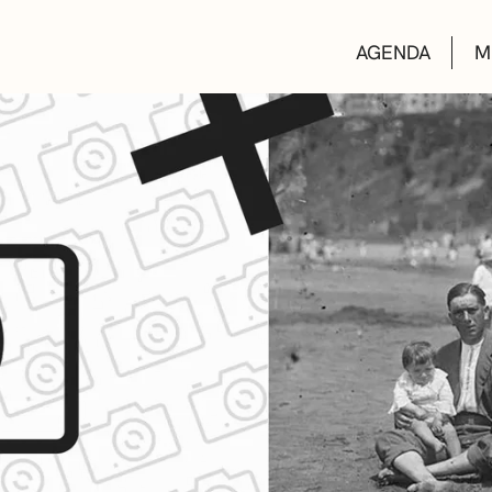
AGENDA
M
AULAS DE CUL
BIBLIOTECAS
ESCUELA DE M
CONVOCATORI