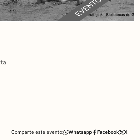
RA
 CULTURALES
rta
Comparte este evento:
Whatsapp
Facebook
X