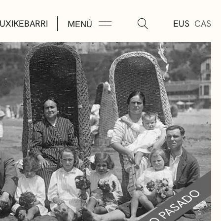
UXIKEBARRI
EUS
CAS
MENÚ
TURA
ÚSICA
AS