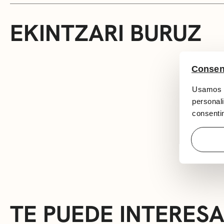
EKINTZARI BURUZ
Consen
Usamos c
personali
consentim
TE PUEDE INTERES