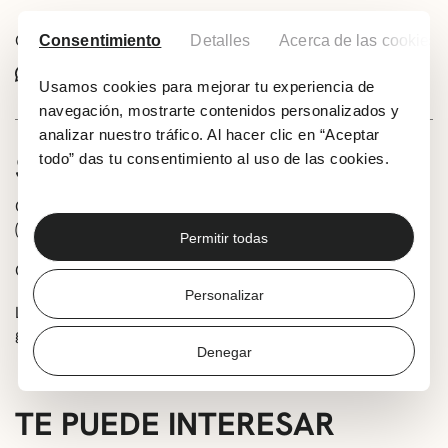
Comparte este evento:
Consentimiento
Detalles
Acerca de las cookies
Whatsapp
Facebook
X
Usamos cookies para mejorar tu experiencia de
navegación, mostrarte contenidos personalizados y
analizar nuestro tráfico. Al hacer clic en “Aceptar
SOBRE LA ACTIVIDAD
todo” das tu consentimiento al uso de las cookies.
Cuentacuentos en inglés para niños entre 9 y 36 meses
(1-3 años).
Permitir todas
Organiza: KIDS&US Algorta-Getxo
Personalizar
La inscripción previa es obligatoria. Inscripción:
getxo@kidsandus.es / algorta@kidsandus.es
Denegar
TE PUEDE INTERESAR