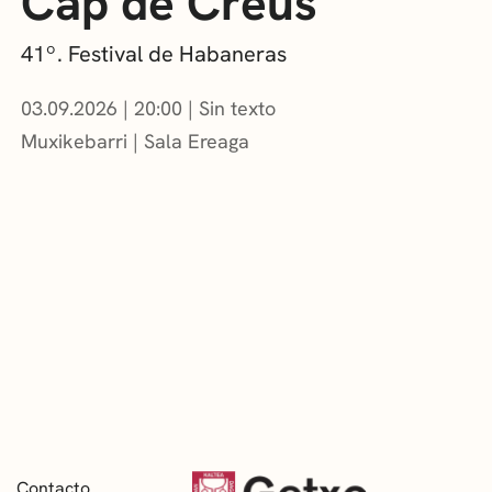
Cap de Creus
41º. Festival de Habaneras
03.09.2026
|
20:00
Sin texto
Muxikebarri
|
Sala Ereaga
Contacto