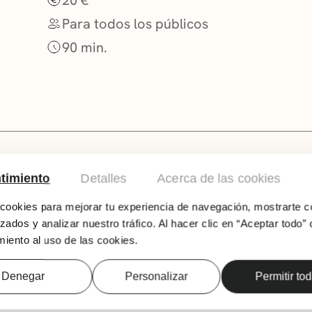
Para todos los públicos
90 min.
timiento
Detalles
Acerca de las cookies
Treinta años después, Christina Rosenvinge re
ookies para mejorar tu experiencia de navegación, mostrarte c
universo hispanoparlante, una oportunidad úni
zados y analizar nuestro tráfico. Al hacer clic en “Aceptar todo” 
coche”, “Alguien que cuide de mí” o “1000 pe
iento al uso de las cookies.
una generación, y a los/as que las descubriero
acompañará de Juan Diego Gosalvez (batería), 
Denegar
Personalizar
Permitir to
otros artistas de renombre, hará escala en M
Inverfest y el BCN Guitar Barcelona.