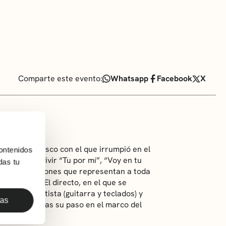
Comparte este evento:
Whatsapp
Facebook
X
cupera el disco con el que irrumpió en el
ontenidos
ca para revivir “Tu por mí”, “Voy en tu
das tu
dazos”, canciones que representan a toda
n después. El directo, en el que se
Charly Bautista (guitarra y teclados) y
das
uxikebarri tras su paso en el marco del