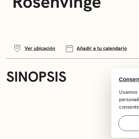
Rosenvinge
Ver ubicación
Añadir a tu calendario
SINOPSIS
Consen
Usamos c
personali
consentim