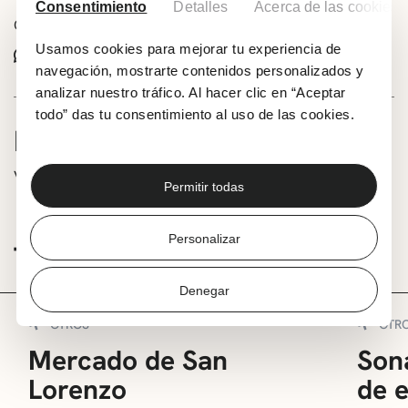
Consentimiento
Detalles
Acerca de las cookies
Comparte este evento:
Usamos cookies para mejorar tu experiencia de
Whatsapp
Facebook
X
navegación, mostrarte contenidos personalizados y
analizar nuestro tráfico. Al hacer clic en “Aceptar
todo” das tu consentimiento al uso de las cookies.
INFORMACIÓN
Versadas, club de poesia 2023
Permitir todas
Personalizar
TE PUEDE INTERESAR
Denegar
OTROS
OTR
Mercado de San
Sona
Lorenzo
de 