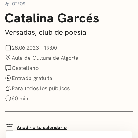
OTROS
CONVOCATORIAS
Catalina Garcés
NOTICIAS
Versadas, club de poesía
GETXO KULTURA
28.06.2023 | 19:00
ASOCIACIONES CULTURALES
Aula de Cultura de Algorta
Castellano
Entrada gratuita
Para todos los públicos
60 min.
Añadir a tu calendario