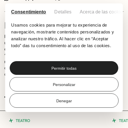
Consentimiento
Detalles
Acerca de las cookies
INFORMACIÓN
Usamos cookies para mejorar tu experiencia de
navegación, mostrarte contenidos personalizados y
El ciclo Kale Antzerkia Bultzatuz vuelve para acercarnos
analizar nuestro tráfico. Al hacer clic en “Aceptar
una variada propuesta dirigida a públicos de todas las
todo” das tu consentimiento al uso de las cookies.
edades. Abrirá el programa la compañía Markeliñe con
‘Carbon club’ un espectáculo que mira a los hombres y
mujeres de la mina y en el que el negro de la noche y del
carbón se funden como telón de fondo de un singular
Permitir todas
cabaret.
Personalizar
TE PUEDE INTERESAR
Denegar
TEATRO
TEA