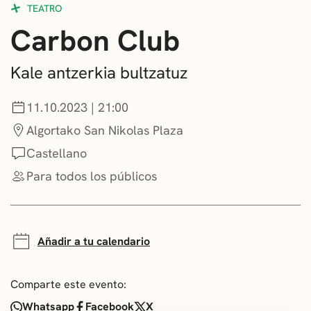
TEATRO
CONVOCATORIAS
Carbon Club
NOTICIAS
Kale antzerkia bultzatuz
GETXO KULTURA
11.10.2023 | 21:00
ASOCIACIONES CULTURALES
Algortako San Nikolas Plaza
Castellano
Para todos los públicos
Añadir a tu calendario
Comparte este evento:
Whatsapp
Facebook
X