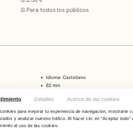
Para todos los públicos
Idioma: Castellano
82 min
Todos los públicos
timiento
Detalles
Acerca de las cookies
Dirección: Rémi Chayé
ookies para mejorar tu experiencia de navegación, mostrarte c
Sinopsis: Una de las maravillas de la animaci
zados y analizar nuestro tráfico. Al hacer clic en “Aceptar todo” 
en el «far west» que puede disfrutar toda la f
iento al uso de las cookies.
relato feminista es un auténtico festín visual.