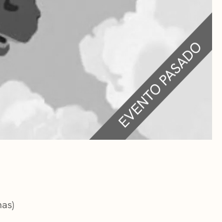
RA
 CULTURALES
nas)