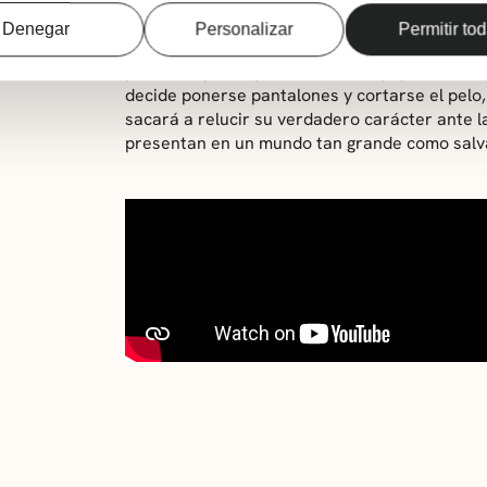
más importante del mundo, el Festival de Ann
Denegar
Personalizar
Permitir to
En 1863, Martha Jane debe aprender cómo man
poder así participar en un convoy que transit
decide ponerse pantalones y cortarse el pel
sacará a relucir su verdadero carácter ante l
presentan en un mundo tan grande como salvaj