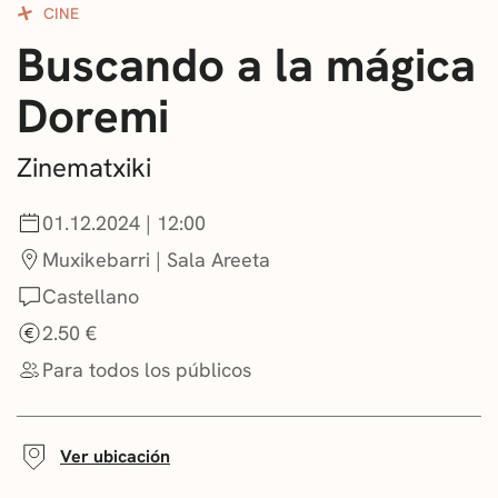
CINE
CONVOCATORIAS
Buscando a la mágica
NOTICIAS
Doremi
GETXO KULTURA
Zinematxiki
ASOCIACIONES CULTURALES
01.12.2024 | 12:00
Muxikebarri | Sala Areeta
Castellano
2.50 €
Para todos los públicos
Ver ubicación