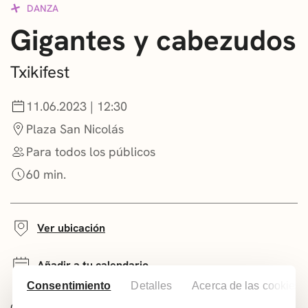
DANZA
CONVOCATORIAS
Gigantes y cabezudos
NOTICIAS
Txikifest
GETXO KULTURA
11.06.2023 | 12:30
ASOCIACIONES CULTURALES
Plaza San Nicolás
Para todos los públicos
60 min.
Ver ubicación
Añadir a tu calendario
Consentimiento
Detalles
Acerca de las cookies
Comparte este evento: