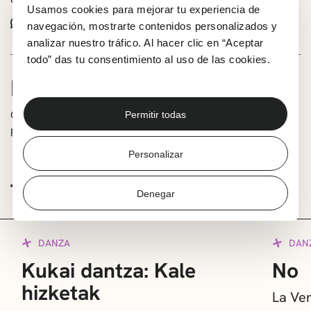
Usamos cookies para mejorar tu experiencia de
Whatsapp
Facebook
X
navegación, mostrarte contenidos personalizados y
analizar nuestro tráfico. Al hacer clic en “Aceptar
todo” das tu consentimiento al uso de las cookies.
INFORMACIÓN
Grupo Agurra dantza, de la plaza de San Nicolás a la
Permitir todas
plaza Estación de Algorta.
Personalizar
TE PUEDE INTERESAR
Denegar
DANZA
DAN
Kukai dantza: Kale
No
hizketak
La Ve