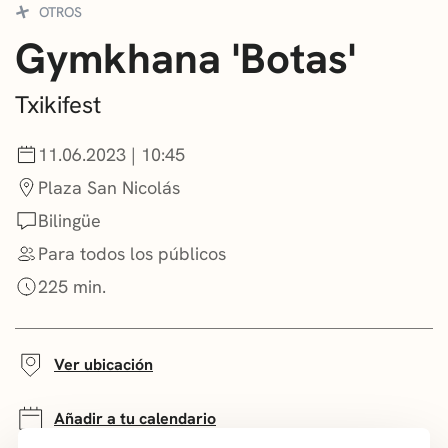
OTROS
CONVOCATORIAS
Gymkhana 'Botas'
NOTICIAS
Txikifest
GETXO KULTURA
11.06.2023 | 10:45
ASOCIACIONES CULTURALES
Plaza San Nicolás
Bilingüe
Para todos los públicos
225 min.
Ver ubicación
Añadir a tu calendario