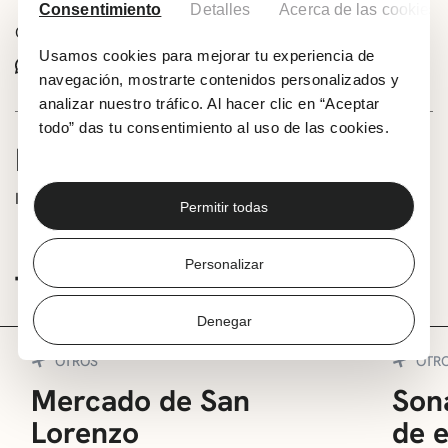
Consentimiento
Detalles
Acerca de las cookies
Comparte este evento:
Usamos cookies para mejorar tu experiencia de
Whatsapp
Facebook
X
navegación, mostrarte contenidos personalizados y
analizar nuestro tráfico. Al hacer clic en “Aceptar
todo” das tu consentimiento al uso de las cookies.
INFORMACIÓN
Inscripción previa gratuita.
Permitir todas
Personalizar
TE PUEDE INTERESAR
Denegar
OTROS
OTR
Mercado de San
Sona
Lorenzo
de 