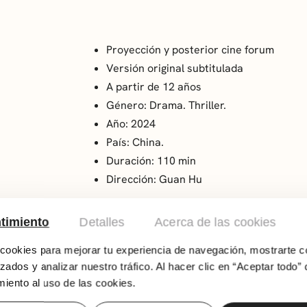
Proyección y posterior cine forum
Versión original subtitulada
A partir de 12 años
Género: Drama. Thriller.
Año: 2024
País: China.
Duración: 110 min
Dirección: Guan Hu
En los alrededores del desierto de Gobi, en el 
timiento
Detalles
Acerca de las cookies
de los Juegos Olímpicos de Pekín, Lang, un ex
semiderruida y casi fantasmal, en la que apen
ookies para mejorar tu experiencia de navegación, mostrarte c
perro negro desvalido que le acompañará en su
zados y analizar nuestro tráfico. Al hacer clic en “Aceptar todo” 
que un día fue un hogar.
iento al uso de las cookies.