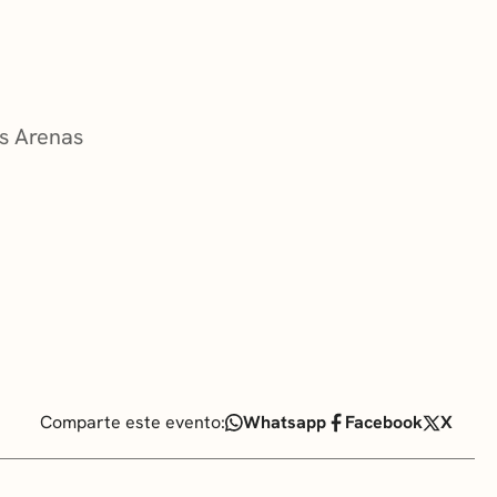
RA
as Arenas
 CULTURALES
Comparte este evento:
Whatsapp
Facebook
X