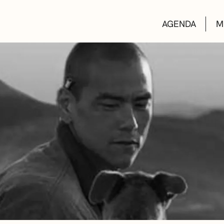
AGENDA
M
AULAS DE CUL
BIBLIOTECAS
ESCUELA DE M
CONVOCATORI