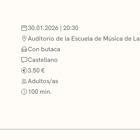
NOTICIAS
30.01.2026 | 20:30
GETXO KULTU
Auditorio de la Escuela de Música de L
Con butaca
Castellano
ASOCIACIONES
3.50 €
Adultos/as
100 min.