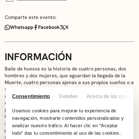
Comparte este evento:
Whatsapp
Facebook
X
INFORMACIÓN
Baile de huesos es la historia de cuatro personas, dos
hombres y dos mujeres, que aguardan la llegada de la
Muerte, cuatro personas ajenas a sus propios sueños o a
sus realidades, cuatro personas que desean vivir… o que
desean morir. Una peculiar Muerte, a la que la vida le
Consentimiento
Detalles
Acerca de las cookies
entusiasma, conversará con todos ellos, y la
personalidad de cada uno, sus ambiciones, sus anhelos y
Usamos cookies para mejorar tu experiencia de
hasta sus manías quedarán al descubierto. La Parca ha
navegación, mostrarte contenidos personalizados y
acudido a llevárselos consigo… o quizás no. Una obra
analizar nuestro tráfico. Al hacer clic en “Aceptar
para celebrar lo bello y necesario que es vivir, que no
todo” das tu consentimiento al uso de las cookies.
deja de ser un canto a la vida o, como dijo alguien, un