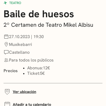
TEATRO
CONVOCATORIAS
Baile de huesos
NOTICIAS
2º Certamen de Teatro Mikel Albisu
GETXO KULTURA
27.10.2023 | 19:30
ASOCIACIONES CULTURALES
Muxikebarri
Castellano
Para todos los públicos
Abonua:
12€
Precios
Ticket:
5€
Ver ubicación
Añadir a tu calendario