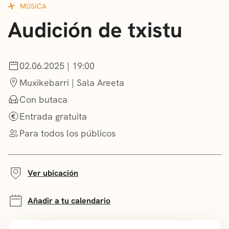
MÚSICA
CONVOCATORIAS
Audición de txistu
NOTICIAS
GETXO KULTURA
02.06.2025 | 19:00
Muxikebarri | Sala Areeta
ASOCIACIONES CULTURALES
Con butaca
Entrada gratuita
Para todos los públicos
Ver ubicación
Añadir a tu calendario