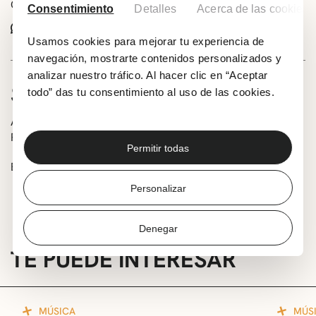
Comparte este evento:
Consentimiento
Detalles
Acerca de las cookies
Whatsapp
Facebook
X
Usamos cookies para mejorar tu experiencia de
navegación, mostrarte contenidos personalizados y
analizar nuestro tráfico. Al hacer clic en “Aceptar
SOBRE LA ACTIVIDAD
todo” das tu consentimiento al uso de las cookies.
Audición de txistu del alumnado del profesor Juanma
Pérez de la Escuela de Música Andrés Isasi.
Permitir todas
Entrada libre.
Personalizar
Denegar
TE PUEDE INTERESAR
MÚSICA
MÚS