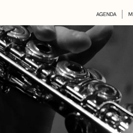
AGENDA
M
AULAS DE CUL
BIBLIOTECAS
ESCUELA DE M
CONVOCATORI