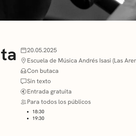
NOTICIAS
GETXO KULTU
uta
20.05.2025
ASOCIACIONES
Escuela de Música Andrés Isasi (Las Are
Con butaca
Sin texto
Entrada gratuita
Para todos los públicos
18:30
19:30