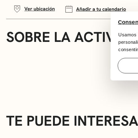
Ver ubicación
Añadir a tu calendario
Consen
SOBRE LA ACTIVID
Usamos c
personali
consentim
TE PUEDE INTERES