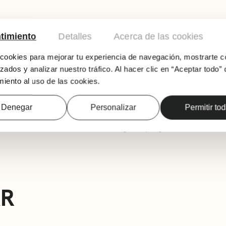
timiento
Detalles
Acerca de las cookies
AD
ookies para mejorar tu experiencia de navegación, mostrarte c
zados y analizar nuestro tráfico. Al hacer clic en “Aceptar todo” 
iento al uso de las cookies.
Profesora: Nuria Busto
Pianista acompañante: Mª Eugenia Martínez Í
Denegar
Personalizar
Permitir to
Para descargar el programa
AQUÍ
AR