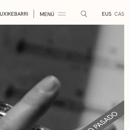
UXIKEBARRI
EUS
CAS
MENÚ
TURA
ÚSICA
AS