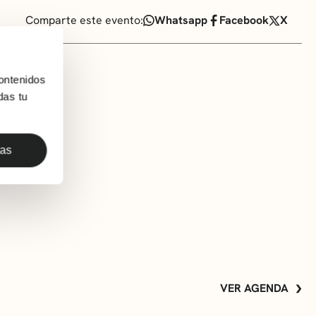
Comparte este evento:
Whatsapp
Facebook
X
ontenidos
das tu
ñiguez
das
VER AGENDA