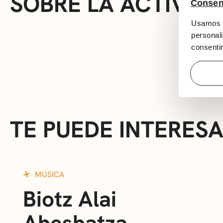
SOBRE LA ACTIVID
Consen
Usamos c
personali
consentim
TE PUEDE INTERES
MÚSICA
Biotz Alai
Abesbatza