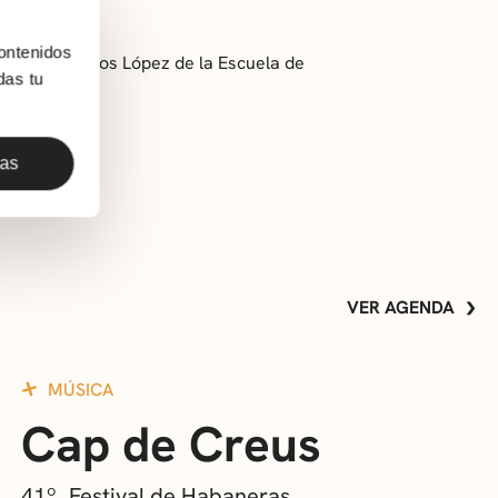
ontenidos
sor Juan Carlos López de la Escuela de
das tu
das
VER AGENDA
MÚSICA
Cap de Creus
41º. Festival de Habaneras