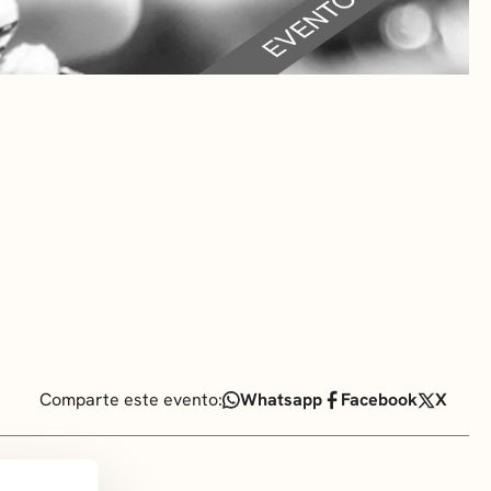
RA
 CULTURALES
Comparte este evento:
Whatsapp
Facebook
X