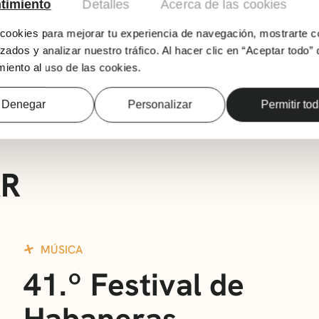
AD
timiento
Detalles
Acerca de las cookies
ookies para mejorar tu experiencia de navegación, mostrarte c
Audición de clarinete del alumnado del profe
zados y analizar nuestro tráfico. Al hacer clic en “Aceptar todo” 
Música Andrés Isasi. Entrada libre.
iento al uso de las cookies.
Descarga el programa del evento aquí
Denegar
Personalizar
Permitir to
AR
MÚSICA
41.º Festival de
Habaneras