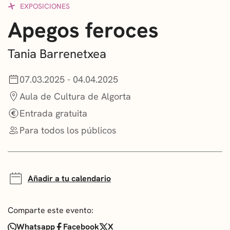
EXPOSICIONES
CONVOCATORIAS
Apegos feroces
NOTICIAS
Tania Barrenetxea
GETXO KULTURA
07.03.2025 - 04.04.2025
ASOCIACIONES CULTURALES
Aula de Cultura de Algorta
Entrada gratuita
Para todos los públicos
Añadir a tu calendario
Comparte este evento:
Whatsapp
Facebook
X