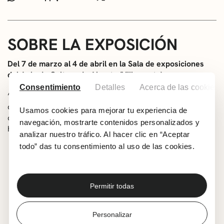
SOBRE LA EXPOSICIÓN
Del 7 de marzo al 4 de abril en la Sala de exposiciones
del Aula de Cultura de Algorta (Villamonte)
Consentimiento
Detalles
Acerca de las cookies
‘Apegos feroces’ es un viaje de descubrimiento a través
del cuerpo y la memoria. Una reflexión sobre cómo la
Usamos cookies para mejorar tu experiencia de
construcción de la identidad se ve atravesada por las
navegación, mostrarte contenidos personalizados y
heridas personales y colectivas.
analizar nuestro tráfico. Al hacer clic en “Aceptar
todo” das tu consentimiento al uso de las cookies.
Charla con la artista: 22 de marzo, a las 11:00h.
Taller ‘Narrarse desde la imagen’: 29 de marzo, a
las 11:00h.
En el taller se trabajarán herramientas
para la transformación personal y la
Permitir todas
autorrepresentación.
Para inscribirse en el taller
habrá que escribir un email a la siguiente dirección
Personalizar
de correo electrónico antes del 26 de marzo: