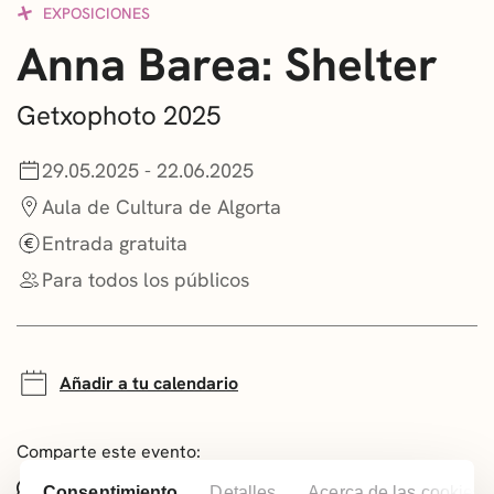
EXPOSICIONES
CONVOCATORIAS
Anna Barea: Shelter
NOTICIAS
Getxophoto 2025
GETXO KULTURA
29.05.2025 - 22.06.2025
ASOCIACIONES CULTURALES
Aula de Cultura de Algorta
Entrada gratuita
Para todos los públicos
Añadir a tu calendario
Comparte este evento:
Whatsapp
Facebook
X
Consentimiento
Detalles
Acerca de las cookies