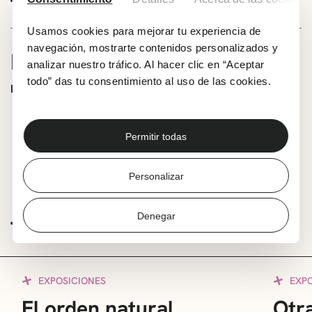
Usamos cookies para mejorar tu experiencia de
navegación, mostrarte contenidos personalizados y
INFORMACIÓN
analizar nuestro tráfico. Al hacer clic en “Aceptar
todo” das tu consentimiento al uso de las cookies.
HORARIO
De lunes a viernes:
11:00 – 14:00 / 18:00 – 21:00
Permitir todas
Fines de semana:
10:00 – 13:00
Personalizar
Denegar
TE PUEDE INTERESAR
EXPOSICIONES
EXP
El orden natural
Otra