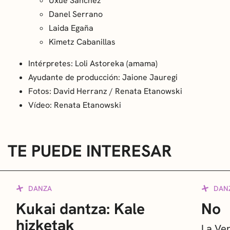
Uxue Sánchez
Danel Serrano
Laida Egaña
Kimetz Cabanillas
Intérpretes: Loli Astoreka (amama)
Ayudante de producción: Jaione Jauregi
Fotos: David Herranz / Renata Etanowski
Vídeo: Renata Etanowski
TE PUEDE INTERESAR
DANZA
DAN
Kukai dantza: Kale
No
hizketak
La Ve