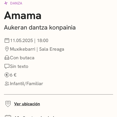
DANZA
CONVOCATORIAS
Amama
NOTICIAS
Aukeran dantza konpainia
GETXO KULTURA
11.05.2025 | 18:00
ASOCIACIONES CULTURALES
Muxikebarri | Sala Ereaga
Con butaca
Sin texto
6 €
Infantil/Familiar
Ver ubicación