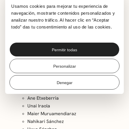
Usamos cookies para mejorar tu experiencia de
Aukeran Dantza Konpainia
navegación, mostrarte contenidos personalizados y
Dirección: Edu Muruamendiaraz
analizar nuestro tráfico. Al hacer clic en “Aceptar
Cuentos: Juan Kruz Igarabide
todo” das tu consentimiento al uso de las cookies.
Guion: Ekaitz Unai Gonzalez Urretxu
Dirección de escena: Elena Bezanilla
Compositor: Joxan Goikoetxea
Permitir todas
Coreografías: Aukeran Dantza Konpainia
Diseño de iluminación / dirección técnica: Carlos
Personalizar
Solano
Vestuario: Oscar Armendariz
Denegar
Ayudante de dirección: Eli Alberdi
Bailarines:
Ane Etxeberria
Unai Iraola
Maier Muruamendiaraz
Nahikari Sánchez