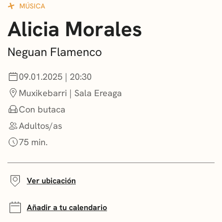
MÚSICA
CONVOCATORIAS
Alicia Morales
NOTICIAS
Neguan Flamenco
GETXO KULTURA
09.01.2025 | 20:30
ASOCIACIONES CULTURALES
Muxikebarri | Sala Ereaga
Con butaca
Adultos/as
75 min.
Ver ubicación
Añadir a tu calendario