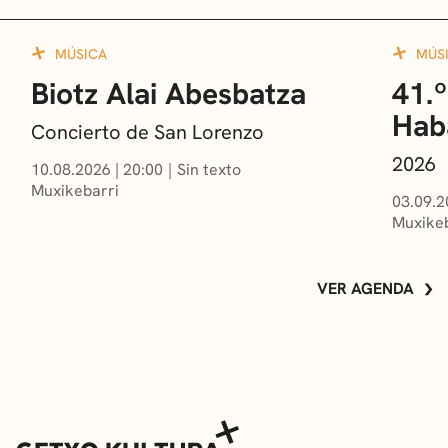
MÚSICA
MÚS
Biotz Alai Abesbatza
41.º
Hab
Concierto de San Lorenzo
2026
10.08.2026
|
20:00
Sin texto
Muxikebarri
03.09.2
Muxikeb
VER AGENDA