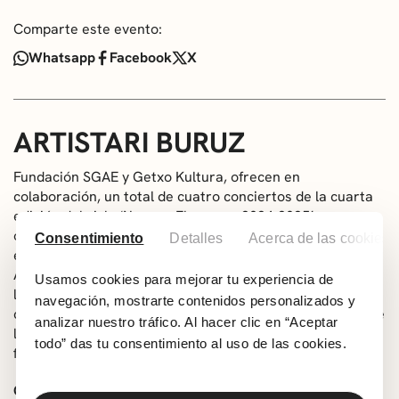
Comparte este evento:
Whatsapp
Facebook
X
ARTISTARI BURUZ
Fundación SGAE y Getxo Kultura, ofrecen en
colaboración, un total de cuatro conciertos de la cuarta
edición del ciclo ‘Neguan Flamenco 2024-2025’, cuyo
objetivo es unir vanguardia y tradición en todos estos
Consentimiento
Detalles
Acerca de las cookies
encuentros capitaneados por mujeres. En esta ocasión,
Alicia Morales, cantaora cuyas cuerdas vocales destilan
Usamos cookies para mejorar tu experiencia de
la esencia de Granada y cuya carrera ha sido respaldada
navegación, mostrarte contenidos personalizados y
con el Premio Miguel Hernández, actuará acompañada de
analizar nuestro tráfico. Al hacer clic en “Aceptar
la guitarrista y compositora más reconocida de la escena
todo” das tu consentimiento al uso de las cookies.
flamenca Antonia Jiménez.
Con invitación a recoger a partir del 2 de diciembre en la