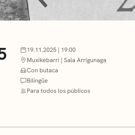
NOTICIAS
GETXO KULTU
5
19.11.2025 | 19:00
ASOCIACIONES
Muxikebarri | Sala Arrigunaga
Con butaca
Bilingüe
Para todos los públicos