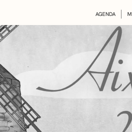
AGENDA
M
AULAS DE CUL
BIBLIOTECAS
ESCUELA DE M
CONVOCATORI