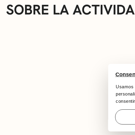
SOBRE LA ACTIVID
Consen
Usamos c
personali
consentim