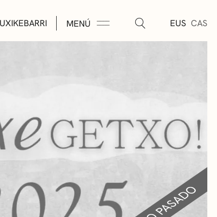
UXIKEBARRI
EUS
CAS
MENÚ
TURA
ÚSICA
AS