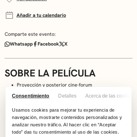
Añadir a tu calendario
Comparte este evento:
Whatsapp
Facebook
X
SOBRE LA PELÍCULA
Proyección y posterior cine-forum
Versión Original Subtitulada
Consentimiento
Detalles
Acerca de las cookies
A partir de 7 años
Genero: Drama | Familia. Enfermedad. Vejez /
Usamos cookies para mejorar tu experiencia de
Madurez. Alzheimer
navegación, mostrarte contenidos personalizados y
Año: 2011
analizar nuestro tráfico. Al hacer clic en “Aceptar
todo” das tu consentimiento al uso de las cookies.
País: Iran