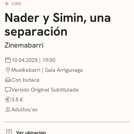
CINE
CONVOCATORIAS
Nader y Simin, una
NOTICIAS
separación
GETXO KULTURA
Zinemabarri
ASOCIACIONES CULTURALES
10.04.2025 | 19:00
Muxikebarri | Sala Arrigunaga
Con butaca
Versión Original Subtitulada
3.5 €
Adultos/as
Ver ubicación