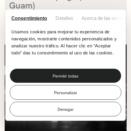
Guam)
41º. Festival Internacional de Folklore
Consentimiento
Detalles
Acerca de las cookies
19.07.2026
|
20:00
Usamos cookies para mejorar tu experiencia de
Muxikebarri
navegación, mostrarte contenidos personalizados y
analizar nuestro tráfico. Al hacer clic en “Aceptar
todo” das tu consentimiento al uso de las cookies.
Permitir todas
Personalizar
Denegar