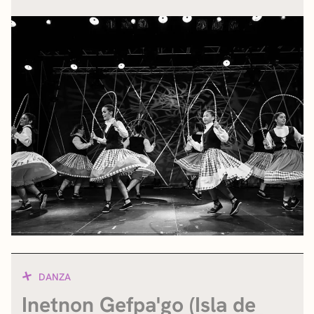
DANZA
Inetnon Gefpa'go (Isla de