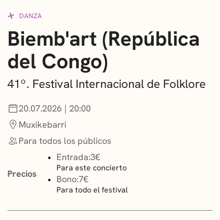
CONVOCATORIAS
DANZA
Biemb'art (República
NOTICIAS
del Congo)
GETXO KULTURA
ASOCIACIONES CULTURALES
41º. Festival Internacional de Folklore
20.07.2026 | 20:00
Muxikebarri
Para todos los públicos
Entrada:
3€
Para este concierto
Precios
Bono:
7€
Para todo el festival