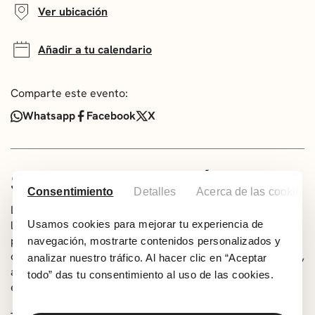
Ver ubicación
Añadir a tu calendario
Comparte este evento:
Whatsapp
Facebook
X
SOBRE EL ESPECTÁCULO
Consentimiento
Detalles
Acerca de las cookies
La compañía Biemb’art tiene como misión poner en valor
la cultura africana captando lo más profundo, lo más
Usamos cookies para mejorar tu experiencia de
poderoso y lo más maravilloso del ser humano. A través
navegación, mostrarte contenidos personalizados y
de la danza, el grupo nos invita a un encuentro con África,
analizar nuestro tráfico. Al hacer clic en “Aceptar
articulando el espectáculo en torno al elemento esencial
todo” das tu consentimiento al uso de las cookies.
en la cultura musical y danza africanas: la percusión.