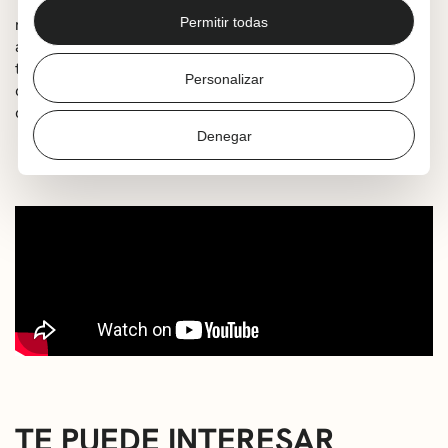
Tambores, cantos, música, teatro, juegos escénicos, y
máscaras conviven en el relato de la vida y leyendas
Permitir todas
africanas. De este modo, Biemb’art pone en valor la
tradición africana sin dejar de lado aquello que también
Personalizar
constituye el ADN de su cultura: ¡la alegría y la
convivencia!
Denegar
TE PUEDE INTERESAR