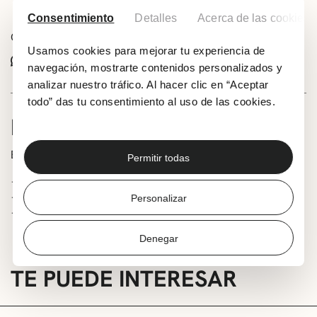
Consentimiento
Detalles
Acerca de las cookies
Comparte este evento:
Usamos cookies para mejorar tu experiencia de
Whatsapp
Facebook
X
navegación, mostrarte contenidos personalizados y
analizar nuestro tráfico. Al hacer clic en “Aceptar
todo” das tu consentimiento al uso de las cookies.
INFORMACIÓN
En la sala Ereaga.
Permitir todas
12:00 – Estudio de Danza Ana Lara
17:00 – Utopian
Personalizar
19:00 – Estudio de Danza Porté
Denegar
TE PUEDE INTERESAR