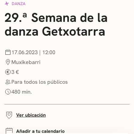
DANZA
CONVOCATORIAS
29.ª Semana de la
NOTICIAS
danza Getxotarra
GETXO KULTURA
ASOCIACIONES CULTURALES
17.06.2023 | 12:00
Muxikebarri
3 €
Para todos los públicos
480 min.
Ver ubicación
Añadir a tu calendario