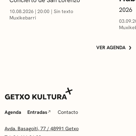
Concierto de San Lorenzo
2026
10.08.2026
|
20:00
Sin texto
Muxikebarri
03.09.2
Muxikeb
VER AGENDA
Agenda
Entradas
Contacto
Avda. Basagoiti, 77 / 48991 Getxo