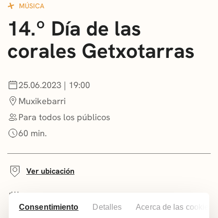
MÚSICA
CONVOCATORIAS
14.º Día de las
NOTICIAS
corales Getxotarras
GETXO KULTURA
ASOCIACIONES CULTURALES
25.06.2023 | 19:00
Muxikebarri
Para todos los públicos
60 min.
Ver ubicación
Añadir a tu calendario
Consentimiento
Detalles
Acerca de las cookies