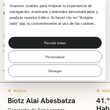
Comparte este evento:
Usamos cookies para mejorar tu experiencia de
navegación, mostrarte contenidos personalizados y
Whatsapp
Facebook
X
analizar nuestro tráfico. Al hacer clic en “Aceptar
todo” das tu consentimiento al uso de las cookies.
INFORMACIÓN
Permitir todas
En la sala Ereaga, con invitación a recoger a partir del 8
de mayo.
Personalizar
TE PUEDE INTERESAR
Denegar
MÚSICA
MÚS
Biotz Alai Abesbatza
41.º
Hab