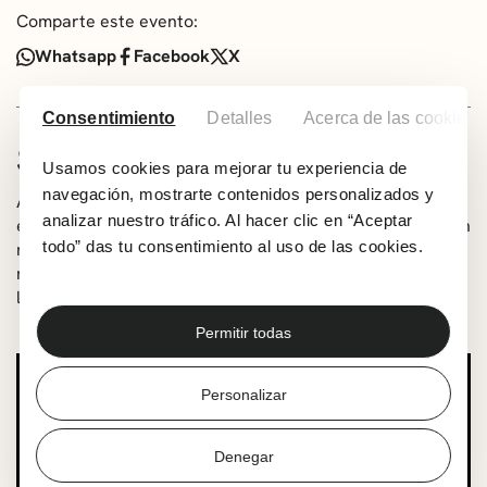
Comparte este evento:
Whatsapp
Facebook
X
Consentimiento
Detalles
Acerca de las cookies
SOBRE EL ARTISTA
Usamos cookies para mejorar tu experiencia de
navegación, mostrarte contenidos personalizados y
Ante un espejo social cada vez más demandante, la única
analizar nuestro tráfico. Al hacer clic en “Aceptar
estrategia posible parece ser la de brillar cada noche con
todo” das tu consentimiento al uso de las cookies.
más intensidad todavía. El precio de tanto consumo es el
mismo que el que pagan las polillas por volar cerca de la
luz: la posibilidad de arder en un burnout espontáneo.
Permitir todas
Personalizar
Denegar