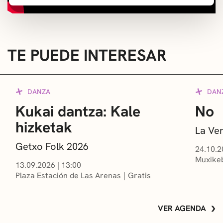
TE PUEDE INTERESAR
DANZA
DAN
Kukai dantza: Kale
No
hizketak
La Ve
Getxo Folk 2026
24.10.2
Muxikeb
13.09.2026
|
13:00
Plaza Estación de Las Arenas
Gratis
VER AGENDA