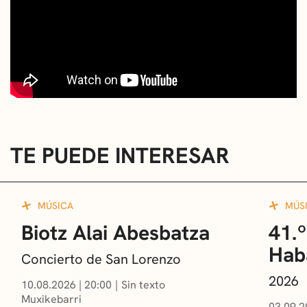
TE PUEDE INTERESAR
MÚSICA
MÚS
Biotz Alai Abesbatza
41.º
Hab
Concierto de San Lorenzo
2026
10.08.2026
|
20:00
Sin texto
Muxikebarri
03.09.2