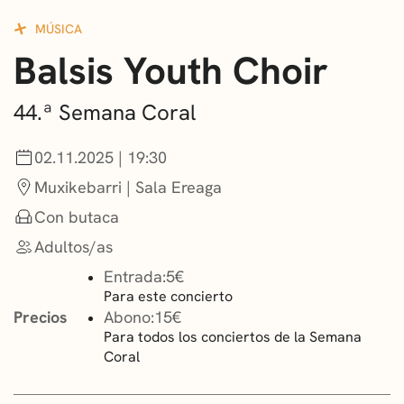
CONVOCATORIAS
MÚSICA
Balsis Youth Choir
NOTICIAS
GETXO KULTURA
44.ª Semana Coral
ASOCIACIONES CULTURALES
02.11.2025 | 19:30
Muxikebarri | Sala Ereaga
Con butaca
Adultos/as
Entrada:
5€
Para este concierto
Precios
Abono:
15€
Para todos los conciertos de la Semana
Coral