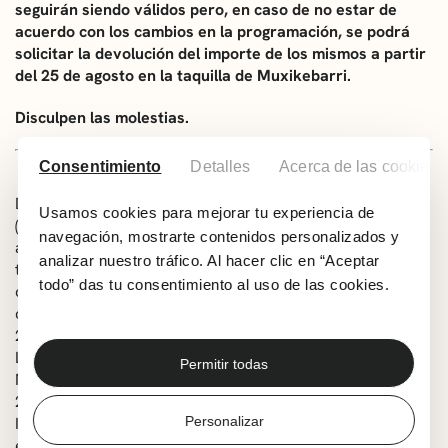
seguirán siendo válidos pero, en caso de no estar de
acuerdo con los cambios en la programación, se podrá
solicitar la devolución del importe de los mismos a partir
del 25 de agosto en la taquilla de Muxikebarri.
Disculpen las molestias.
Consentimiento
Detalles
Acerca de las cookies
Durante casi cuarenta años, el Coro Juvenil BALSIS
Usamos cookies para mejorar tu experiencia de
(fundado en 1987) ha demostrado su perdurable calidad
navegación, mostrarte contenidos personalizados y
artística y se ha ganado el respeto y el reconocimiento
analizar nuestro tráfico. Al hacer clic en “Aceptar
tanto en Letonia como en el extranjero. Su enfoque
todo” das tu consentimiento al uso de las cookies.
creativo en la música coral a capella convierte cada
concierto en un acontecimiento, como lo demuestran sus
25 premios internacionales (como el Festival Coral de
Lund en Suecia, 2012; The World Choral Expo, 2015 en
Permitir todas
Macao, China; el Gran Premio Europeo de Canto Coral,
2004 y 2017; Takarazuka Choir Competition y la Tokyo
Personalizar
International Choir Competition 2024), y el compartir
escenario con conjuntos de renombre mundial como The