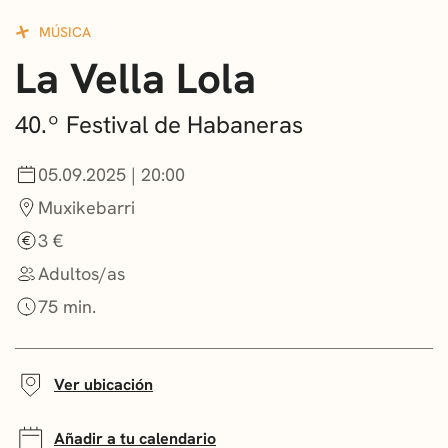
CONVOCATORIAS
MÚSICA
La Vella Lola
NOTICIAS
GETXO KULTURA
40.º Festival de Habaneras
ASOCIACIONES CULTURALES
05.09.2025 | 20:00
Muxikebarri
3 €
Adultos/as
75 min.
Ver ubicación
Añadir a tu calendario