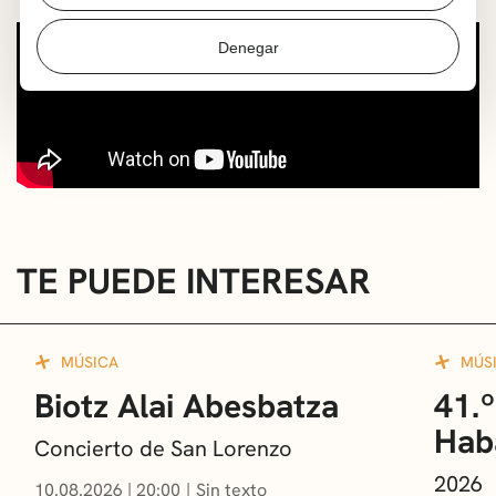
Denegar
TE PUEDE INTERESAR
MÚSICA
MÚS
Biotz Alai Abesbatza
41.º
Hab
Concierto de San Lorenzo
2026
10.08.2026
|
20:00
Sin texto