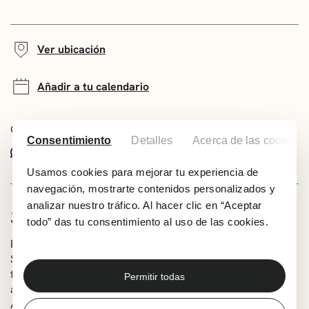
Ver ubicación
Añadir a tu calendario
Comparte este evento:
Consentimiento
Detalles
Acerca de las cookies
Whatsapp
Facebook
X
Usamos cookies para mejorar tu experiencia de
navegación, mostrarte contenidos personalizados y
analizar nuestro tráfico. Al hacer clic en “Aceptar
SOBRE EL GRUPO
todo” das tu consentimiento al uso de las cookies.
El Coro Marinero Manín de Lastres fue creado en 1977.
Sus actuaciones se han llevado a cabo,
fundamentalmente, en la cornisa cantábrica y sus salidas
Permitir todas
al extranjero han sido a Francia, Bélgica, Luxemburgo,
Alemania e Italia, avalando así la calidad de sus