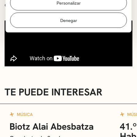
Personalizar
conciertos e interpretaciones.
Denegar
TE PUEDE INTERESAR
MÚSICA
MÚS
Biotz Alai Abesbatza
41.º
Hab