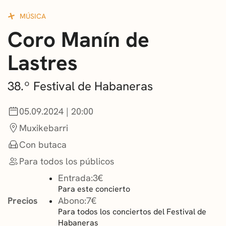
CONVOCATORIAS
MÚSICA
Coro Manín de
NOTICIAS
Lastres
GETXO KULTURA
ASOCIACIONES CULTURALES
38.º Festival de Habaneras
05.09.2024 | 20:00
Muxikebarri
Con butaca
Para todos los públicos
Entrada:
3€
Para este concierto
Precios
Abono:
7€
Para todos los conciertos del Festival de
Habaneras