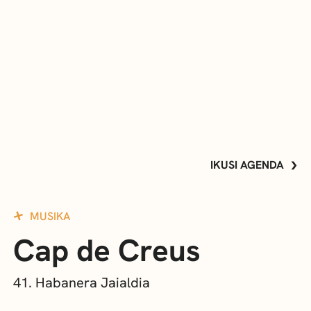
IKUSI AGENDA
MUSIKA
Cap de Creus
41. Habanera Jaialdia