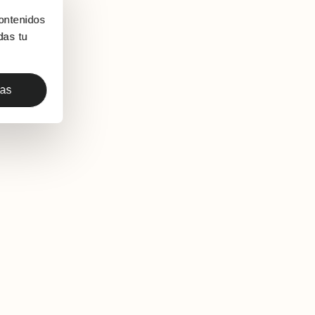
ontenidos
das tu
das