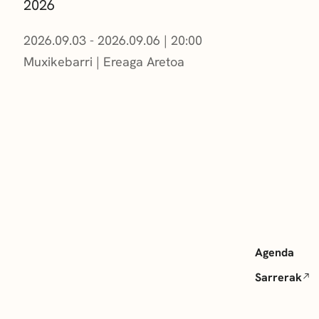
2026
2026.09.03 - 2026.09.06
|
20:00
Muxikebarri
|
Ereaga Aretoa
Agenda
Sarrerak