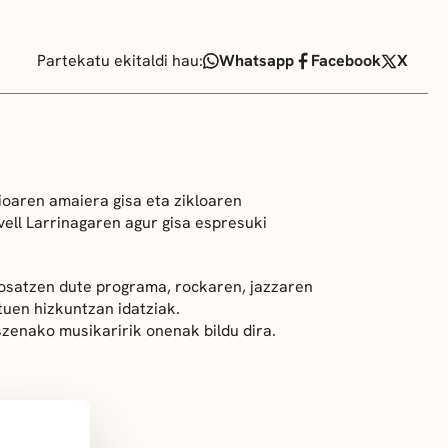
Partekatu ekitaldi hau:
Whatsapp
Facebook
X
ioaren amaiera gisa eta zikloaren
vell Larrinagaren agur gisa espresuki
osatzen dute programa, rockaren, jazzaren
tuen hizkuntzan idatziak.
zenako musikaririk onenak bildu dira.