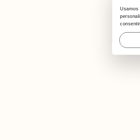
Usamos c
personali
consentim