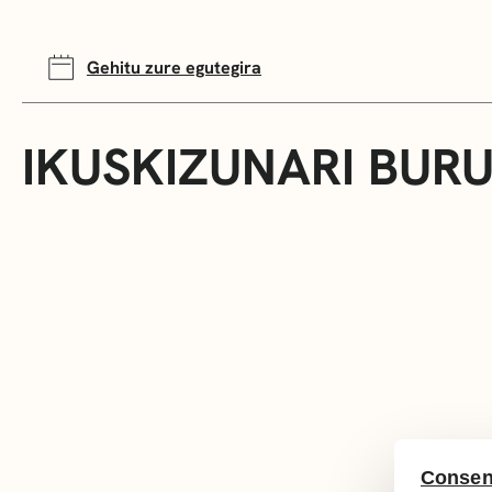
Gehitu zure egutegira
IKUSKIZUNARI BUR
Consen