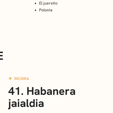
El juereño
Polonia
E
MUSIKA
41. Habanera
jaialdia