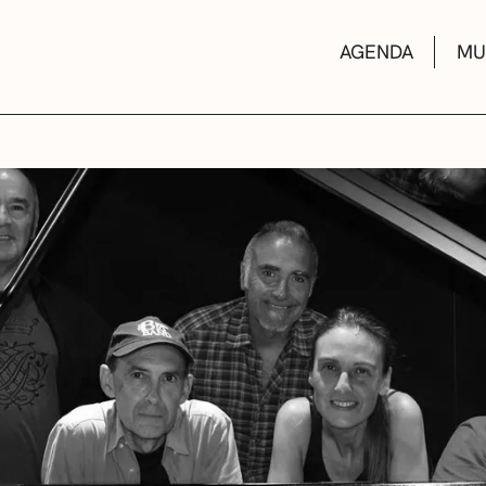
AGENDA
MU
KULTUR ETXEA
LIBURUTEGIAK
MUSIKA ESKOL
DEIALDIAK