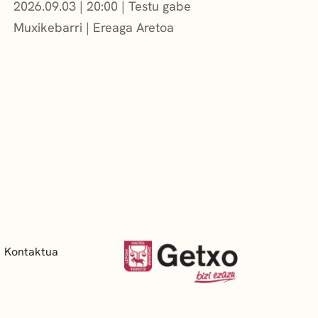
2026.09.03
|
20:00
Testu gabe
Muxikebarri
|
Ereaga Aretoa
Kontaktua