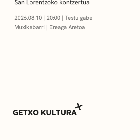
San Lorentzoko kontzertua
2026.08.10
|
20:00
Testu gabe
Muxikebarri
|
Ereaga Aretoa