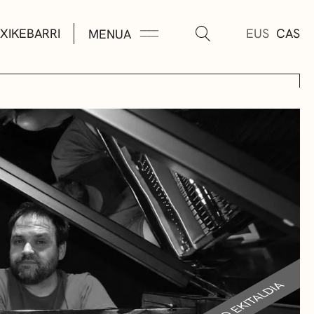
XIKEBARRI
EUS
CAS
MENUA
K
A