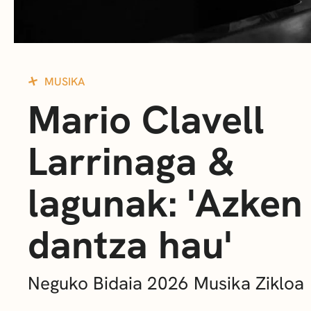
MUSIKA
Mario Clavell
Larrinaga &
lagunak: 'Azken
dantza hau'
Neguko Bidaia 2026 Musika Zikloa