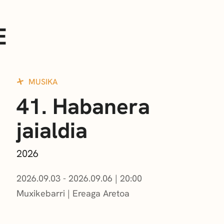
E
MUSIKA
41. Habanera
jaialdia
2026
2026.09.03 - 2026.09.06
|
20:00
Muxikebarri
|
Ereaga Aretoa