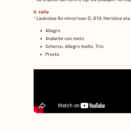
II. zatia
* Laukotea Re minorrean D. 810: Heriotza eta
Allegro
Andante con moto
Scherzo. Allegro molto. Trio
Presto