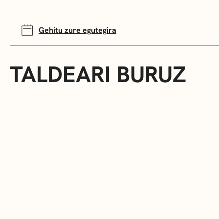
Gehitu zure egutegira
TALDEARI BURUZ