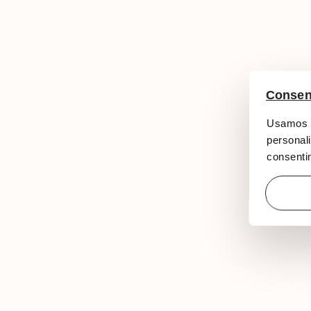
Consen
Usamos c
personali
consentim