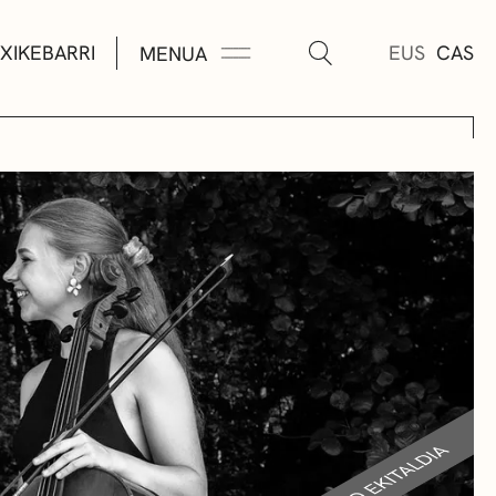
XIKEBARRI
EUS
CAS
MENUA
K
A