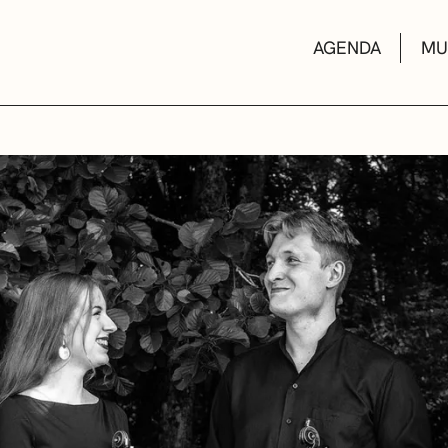
AGENDA
MU
KULTUR ETXEA
LIBURUTEGIAK
MUSIKA ESKOL
DEIALDIAK