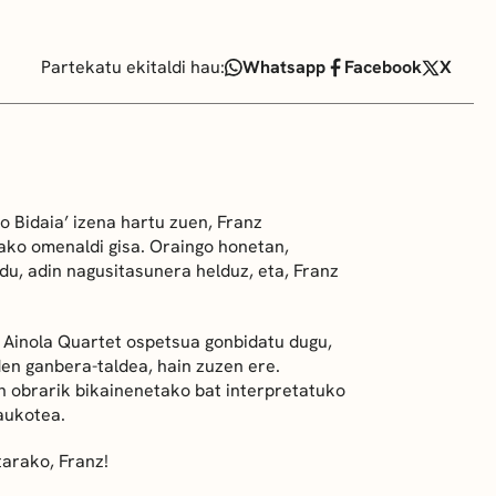
Partekatu ekitaldi hau:
Whatsapp
Facebook
X
o Bidaia’ izena hartu zuen, Franz
dako omenaldi gisa. Oraingo honetan,
u, adin nagusitasunera helduz, eta, Franz
o Ainola Quartet ospetsua gonbidatu dugu,
en ganbera-taldea, hain zuzen ere.
n obrarik bikainenetako bat interpretatuko
laukotea.
tarako, Franz!