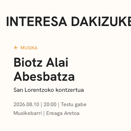
INTERESA DAKIZUK
MUSIKA
Biotz Alai
Abesbatza
San Lorentzoko kontzertua
2026.08.10
|
20:00
Testu gabe
Muxikebarri
|
Ereaga Aretoa