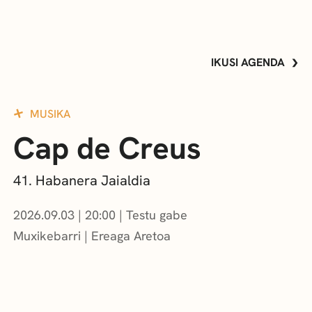
IKUSI AGENDA
MUSIKA
Cap de Creus
41. Habanera Jaialdia
2026.09.03
|
20:00
Testu gabe
Muxikebarri
|
Ereaga Aretoa