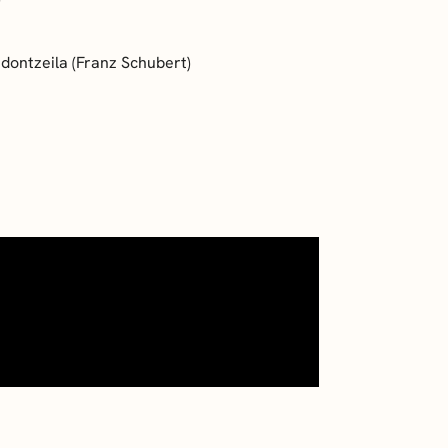
 dontzeila
(Franz Schubert)