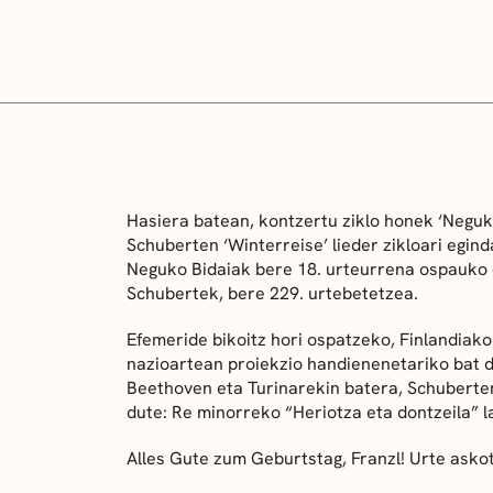
Hasiera batean, kontzertu ziklo honek ‘Neguk
Schuberten ‘Winterreise’ lieder zikloari egin
Neguko Bidaiak bere 18. urteurrena ospauko d
Schubertek, bere 229. urtebetetzea.
Efemeride bikoitz hori ospatzeko, Finlandiak
nazioartean proiekzio handienenetariko bat d
Beethoven eta Turinarekin batera, Schuberte
dute: Re minorreko “Heriotza eta dontzeila” 
Alles Gute zum Geburtstag, Franzl! Urte asko