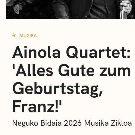
MUSIKA
Ainola Quartet:
'Alles Gute zum
Geburtstag,
Franz!'
Neguko Bidaia 2026 Musika Zikloa