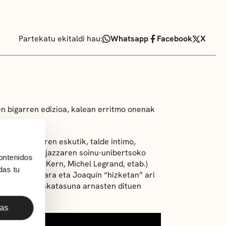
Partekatu ekitaldi hau:
Whatsapp
Facebook
X
en bigarren edizioa, kalean erritmo onenak
 gitarristaren eskutik, talde intimo,
iektu honek, jazzaren soinu-unibertsoko
ontenidos
rter, Jerome Kern, Michel Legrand, etab.)
das tu
tzen du. Ainara eta Joaquín “hizketan” ari
 eta sormen-askatasuna arnasten dituen
das