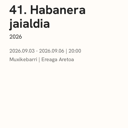
41. Habanera
jaialdia
2026
2026.09.03 - 2026.09.06
|
20:00
Muxikebarri
|
Ereaga Aretoa