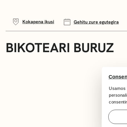
Kokapena ikusi
Gehitu zure egutegira
BIKOTEARI BURUZ
Consen
Usamos c
personali
consentim