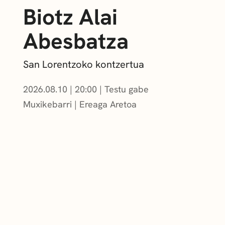
Biotz Alai
Abesbatza
San Lorentzoko kontzertua
2026.08.10
|
20:00
Testu gabe
Muxikebarri
|
Ereaga Aretoa