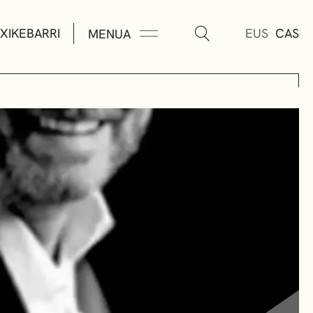
XIKEBARRI
EUS
CAS
MENUA
K
A