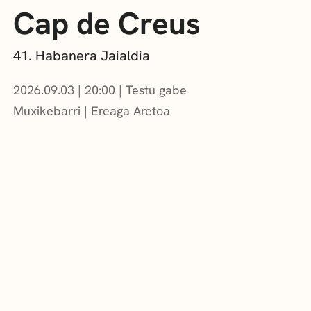
Cap de Creus
41. Habanera Jaialdia
2026.09.03
|
20:00
Testu gabe
Muxikebarri
|
Ereaga Aretoa