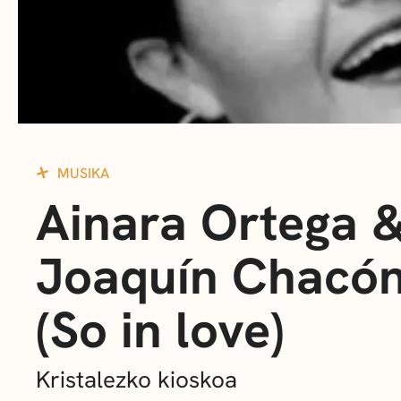
MUSIKA
Ainara Ortega 
Joaquín Chacó
(So in love)
Kristalezko kioskoa