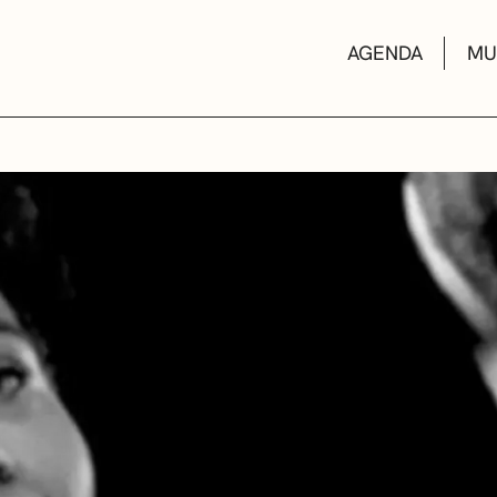
AGENDA
MU
KULTUR ETXEA
LIBURUTEGIAK
MUSIKA ESKOL
DEIALDIAK