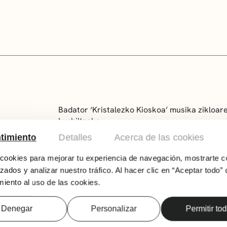
Badator ‘Kristalezko Kioskoa’ musika zikloar
hurbiltzeko.
timiento
Detalles
Acerca de las cookies
Ainara Ortega abeslariaren eta Joaquín Chacón
ezohiko eta zorrotz bezain hauskorraren pro
ookies para mejorar tu experiencia de navegación, mostrarte c
konpositore handiak (Billy Strayhorn, Cole Po
zados y analizar nuestro tráfico. Al hacer clic en “Aceptar todo” 
ohoratzen dituen errepertorio mimatu bat sor
iento al uso de las cookies.
dira oraingo honetan, tradizioari maitasuna
elkarrizketan.
Denegar
Personalizar
Permitir to