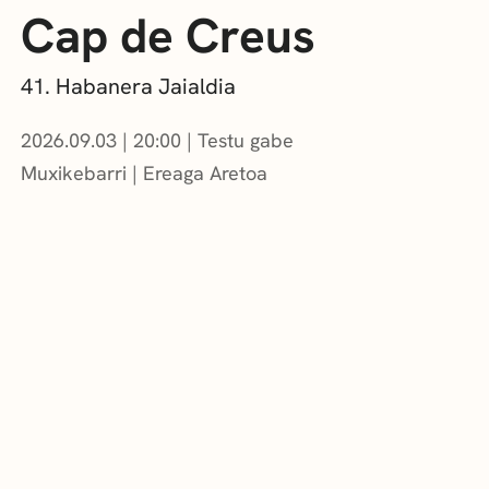
Cap de Creus
41. Habanera Jaialdia
2026.09.03
|
20:00
Testu gabe
Muxikebarri
|
Ereaga Aretoa