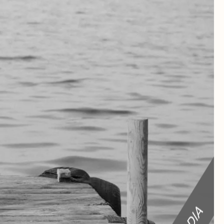
RA
TEAK