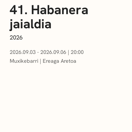
41. Habanera
jaialdia
2026
2026.09.03 - 2026.09.06
|
20:00
Muxikebarri
|
Ereaga Aretoa