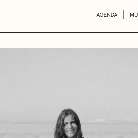
AGENDA
MU
KULTUR ETXEA
LIBURUTEGIAK
MUSIKA ESKOL
DEIALDIAK