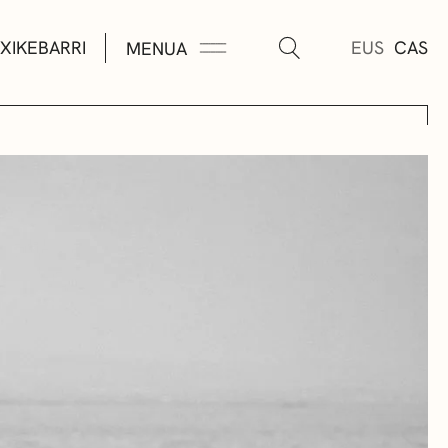
XIKEBARRI
EUS
CAS
MENUA
K
A