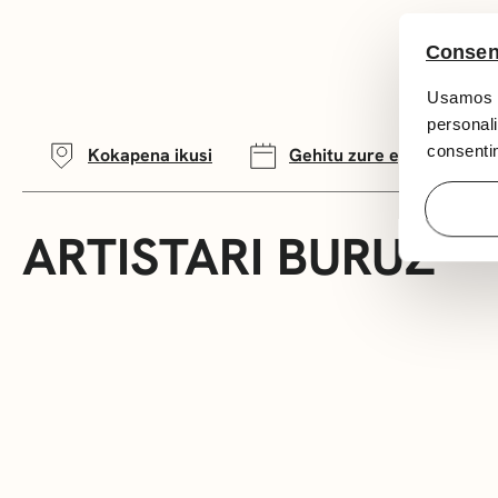
Consen
Usamos c
personali
consentim
Kokapena ikusi
Gehitu zure egutegira
ARTISTARI BURUZ