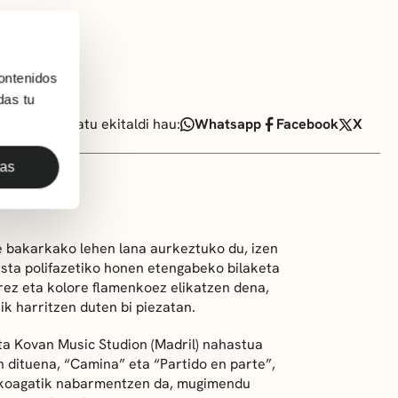
ontenidos
das tu
Partekatu ekitaldi hau:
Whatsapp
Facebook
X
das
e bakarkako lehen lana aurkeztuko du, izen
ista polifazetiko honen etengabeko bilaketa
rrez eta kolore flamenkoez elikatzen dena,
ik harritzen duten bi piezatan.
eta Kovan Music Studion (Madril) nahastua
n dituena, “Camina” eta “Partido en parte”,
ikoagatik nabarmentzen da, mugimendu