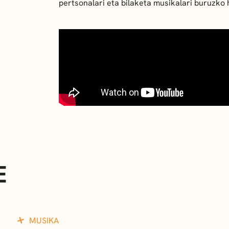
pertsonalari eta bilaketa musikalari buruzko
E
MUSIKA