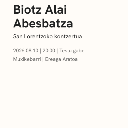
Biotz Alai
Abesbatza
San Lorentzoko kontzertua
2026.08.10
|
20:00
Testu gabe
Muxikebarri
|
Ereaga Aretoa