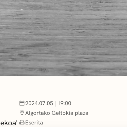
2024.07.05 | 19:00
Algortako Geltokia plaza
tekoa'
Eserita