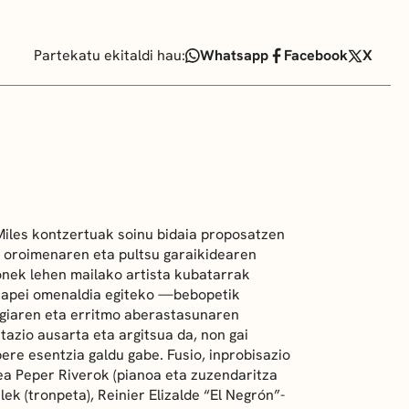
Partekatu ekitaldi hau:
Whatsapp
Facebook
X
Miles
kontzertuak soinu bidaia proposatzen
, oroimenaren eta pultsu garaikidearen
onek lehen mailako artista kubatarrak
etapei omenaldia egiteko —
bebop
etik
ergiaren eta erritmo aberastasunaren
etazio ausarta eta argitsua da, non gai
ere esentzia galdu gabe. Fusio, inprobisazio
ea Peper Riverok (pianoa eta zuzendaritza
lek (tronpeta), Reinier Elizalde “El Negrón”-