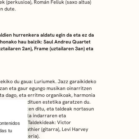
ek (perkusioa), Román Feliuk (saxo altua)
n dute.
dien hurrenkera aldatu egin da eta ez da
, honako hau baizik: Saul Andreu Quartet
ztailaren 2an), Frame (uztailaren 3an) eta
irekiko du gaua: Luriumek. Jazz garaikideko
tzan eta gaur egungo musikan oinarritzen
uta dago, eta erritmo organikoak, harmonia
k elkartzen dituen estetika garatzen du.
itasuna ematen ditu, eta taldeak nortasun
rrekintzez eta indarraren eta
az hornitua. Taldekideak: Victor
ontenidos
a), Loan Buathier (gitarra), Levi Harvey
das tu
 Edener (bateria).