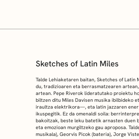
Sketches of Latin Miles
Talde Lehiaketaren baitan,
Sketches of Latin 
du, tradizioaren eta berrasmatzearen artean
artean. Pepe Riverok lideratutako proiektu h
biltzen ditu Miles Davisen musika ibilbideko 
iraultza elektrikora—, eta latin jazzaren en
ikuspegitik. Ez da omenaldi soila: berrinterpr
bakoitzak, beste leku batetik arnasten duen b
eta emozioan murgiltzeko gau aproposa. Tald
musikala), Georvis Picok (bateria), Jorge Viste