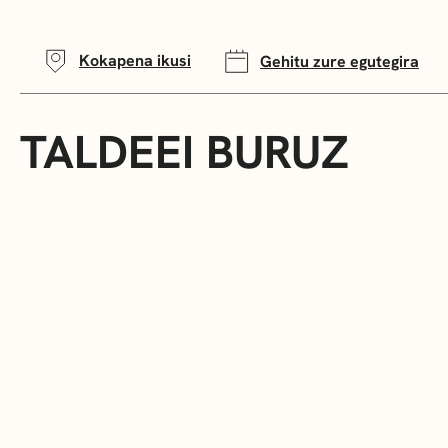
Kokapena ikusi
Gehitu zure egutegira
TALDEEI BURUZ