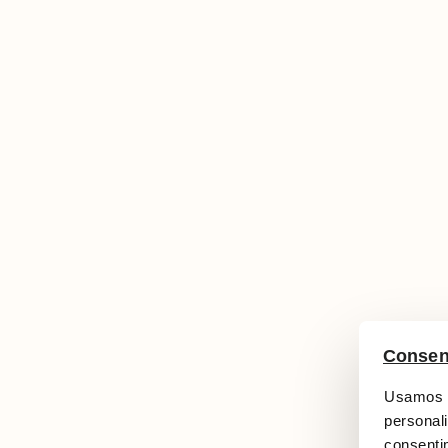
Consen
Usamos c
personali
consentim