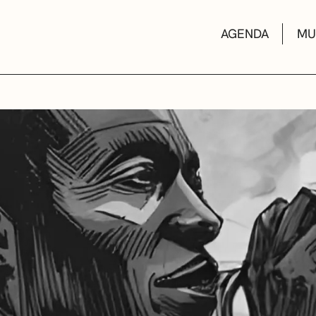
AGENDA
MU
KULTUR ETXEA
LIBURUTEGIAK
MUSIKA ESKOL
DEIALDIAK