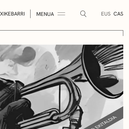
XIKEBARRI
EUS
CAS
MENUA
K
A