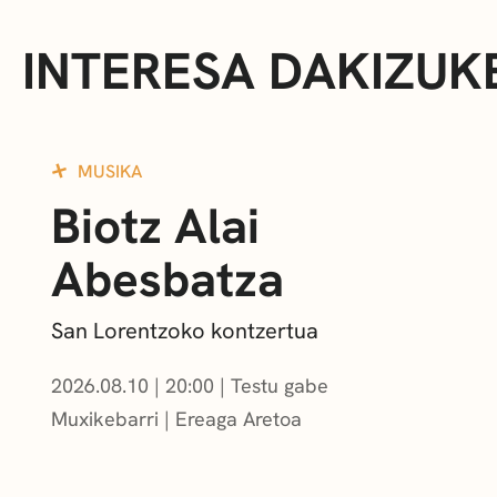
INTERESA DAKIZUK
MUSIKA
Biotz Alai
Abesbatza
San Lorentzoko kontzertua
2026.08.10
|
20:00
Testu gabe
Muxikebarri
|
Ereaga Aretoa