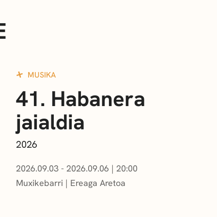
E
MUSIKA
41. Habanera
jaialdia
2026
2026.09.03 - 2026.09.06
|
20:00
Muxikebarri
|
Ereaga Aretoa