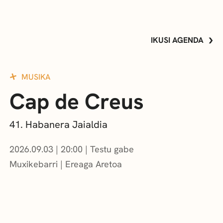
IKUSI AGENDA
MUSIKA
Cap de Creus
41. Habanera Jaialdia
2026.09.03
|
20:00
Testu gabe
Muxikebarri
|
Ereaga Aretoa