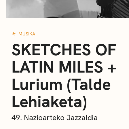
MUSIKA
SKETCHES OF
LATIN MILES +
Lurium (Talde
Lehiaketa)
49. Nazioarteko Jazzaldia