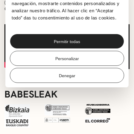
(pianoa), Giulio Scianatico (kontrabaxua) eta Angelo
navegación, mostrarte contenidos personalizados y
Gregoriok (bateria) osatzen dute.
analizar nuestro tráfico. Al hacer clic en “Aceptar
todo” das tu consentimiento al uso de las cookies.
Permitir todas
Personalizar
Denegar
BABESLEAK