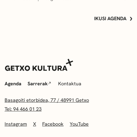
IKUSI AGENDA
Agenda
Sarrerak
Kontaktua
Basagoiti etorbidea, 77 / 48991 Getxo
Tel: 94 466 01 23
Instagram
X
Facebook
YouTube