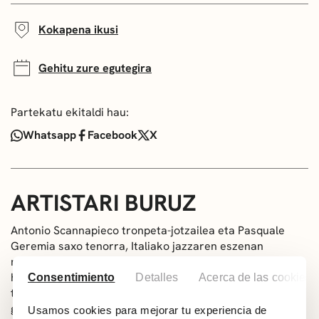
Kokapena ikusi
Gehitu zure egutegira
Partekatu ekitaldi hau:
Whatsapp
Facebook
X
ARTISTARI BURUZ
Antonio Scannapieco tronpeta-jotzailea eta Pasquale
Geremia saxo tenorra, Italiako jazzaren eszenan
nabarmentzen hasi diren musikari gazteak dira proiektu
honen liderrak. Soinua 60ko hamarkadako
hard bop
Consentimiento
Detalles
Acerca de las cookies
tradizioan errotzen da, betiere ikuspegi pertsonal eta
garaikide batetik. Boskotea Guglielmo Santimone
Usamos cookies para mejorar tu experiencia de