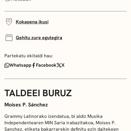
Kokapena ikusi
Gehitu zure egutegira
Partekatu ekitaldi hau:
Whatsapp
Facebook
X
TALDEEI BURUZ
Moises P. Sánchez
Grammy Latinorako izendatua, bi aldiz Musika
Independentearen MIN Saria irabazitakoa, Moises P.
Sanchez, etiketa bakarrarekin definitu ezin daitekeen