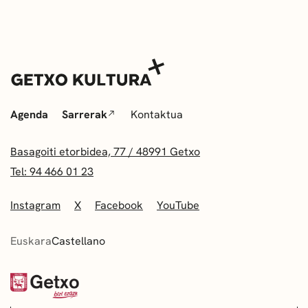
Agenda
Sarrerak
Kontaktua
Basagoiti etorbidea, 77 / 48991 Getxo
Tel: 94 466 01 23
Instagram
X
Facebook
YouTube
Euskara
Castellano