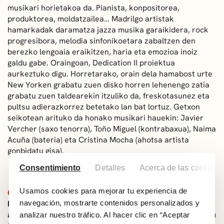
musikari horietakoa da. Pianista, konpositorea,
produktorea, moldatzailea… Madrilgo artistak
hamarkadak daramatza jazza musika garaikidera, rock
progresibora, melodia sinfonikoetara zabaltzen den
berezko lengoaia eraikitzen, haria eta emozioa inoiz
galdu gabe. Oraingoan,
Dedication II
proiektua
aurkeztuko digu. Horretarako, orain dela hamabost urte
New Yorken grabatu zuen disko horren lehenengo zatia
grabatu zuen taldearekin itzuliko da, freskotasunez eta
pultsu adierazkorrez betetako lan bat lortuz. Getxon
seikotean arituko da honako musikari hauekin: Javier
Vercher (saxo tenorra), Toño Miguel (kontrabaxua), Naima
Acuña (bateria) eta Cristina Mocha (ahotsa artista
gonbidatu gisa).
Consentimiento
Detalles
Acerca de las cookies
Usamos cookies para mejorar tu experiencia de
OHARRA:
Taldeen Lehiaketako taldeen emanaldien
hurrenkera aldatu egin da eta ez da izango Muxikebarri
navegación, mostrarte contenidos personalizados y
aldizkarian iragarri dena, honako hau baizik: Saul Andreu
analizar nuestro tráfico. Al hacer clic en “Aceptar