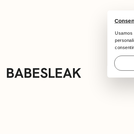
Consen
Usamos c
personali
consentim
BABESLEAK