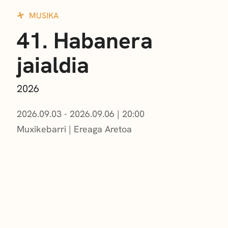
MUSIKA
41. Habanera
jaialdia
2026
2026.09.03 - 2026.09.06
|
20:00
Muxikebarri
|
Ereaga Aretoa