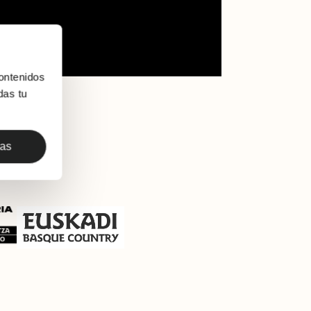
ontenidos
das tu
das