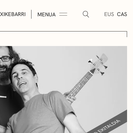
XIKEBARRI
EUS
CAS
MENUA
K
A