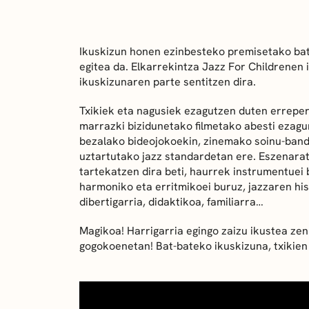
Ikuskizun honen ezinbesteko premisetako bat
egitea da. Elkarrekintza Jazz For Childrenen 
ikuskizunaren parte sentitzen dira.
Txikiek eta nagusiek ezagutzen duten erreper
marrazki bizidunetako filmetako abesti ezagu
bezalako bideojokoekin, zinemako soinu-bande
uztartutako jazz standardetan ere. Eszenarat
tartekatzen dira beti, haurrek instrumentuei 
harmoniko eta erritmikoei buruz, jazzaren hi
dibertigarria, didaktikoa, familiarra…
Magikoa! Harrigarria egingo zaizu ikustea zen
gogokoenetan! Bat-bateko ikuskizuna, txikien