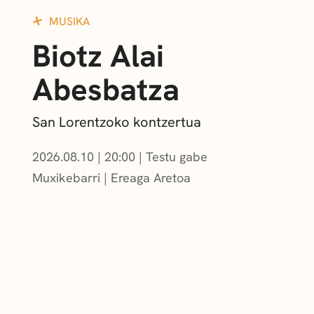
MUSIKA
Biotz Alai
Abesbatza
San Lorentzoko kontzertua
2026.08.10
|
20:00
Testu gabe
Muxikebarri
|
Ereaga Aretoa