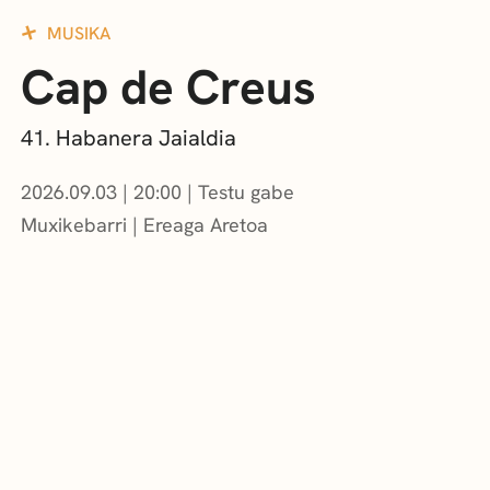
MUSIKA
Cap de Creus
41. Habanera Jaialdia
2026.09.03
|
20:00
Testu gabe
Muxikebarri
|
Ereaga Aretoa