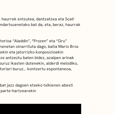
 haurrek entzutea, dantzatzea eta Scat!
indartsuenetako bat da, eta, beraz, haurrak
torioa “Aladdin”, “Frozen” eta “Gru”
nenetan oinarrituta dago, baita Mario Bros
kin eta jatorrizko konposizioekin
ze antzeztu baten bidez, azalpen arinak
buruz ikasten dutenekin, alderdi melodiko,
storiari buruz… kontzertu espontaneoa,
bat jazz dagoen etxeko txikienen abesti
 parte-hartzearekin