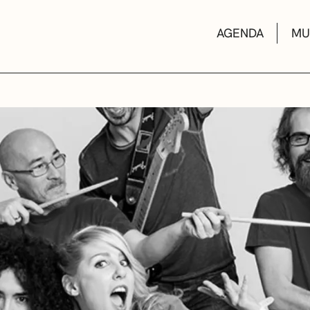
AGENDA
MU
KULTUR ETXEA
LIBURUTEGIAK
MUSIKA ESKOL
DEIALDIAK