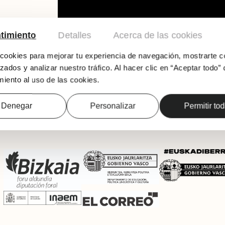
timiento
Detalles
Acerca de las cookies
ookies para mejorar tu experiencia de navegación, mostrarte c
zados y analizar nuestro tráfico. Al hacer clic en “Aceptar todo” 
iento al uso de las cookies.
Denegar
Personalizar
Permitir to