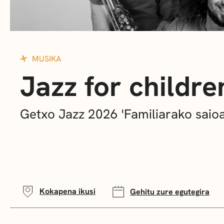
MUSIKA
Jazz for childre
Getxo Jazz 2026 'Familiarako saioa
Kokapena ikusi
Gehitu zure egutegira