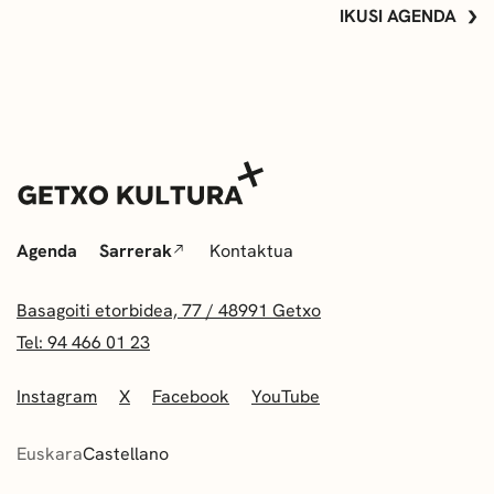
IKUSI AGENDA
Agenda
Sarrerak
Kontaktua
Basagoiti etorbidea, 77 / 48991 Getxo
Tel: 94 466 01 23
Instagram
X
Facebook
YouTube
Euskara
Castellano